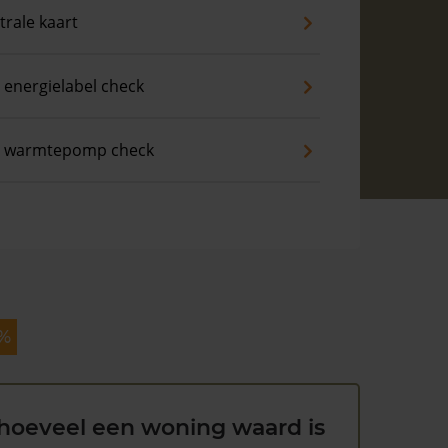
trale kaart
 energielabel check
s warmtepomp check
 %
hoeveel een woning waard is