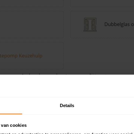
Dubbelglas o
tepomp Keuzehulp
Andere kenmerken toevoegen?
Voeg toe
Details
in de buurt
 van cookies
Woonoppervlak
Perceel
Ver