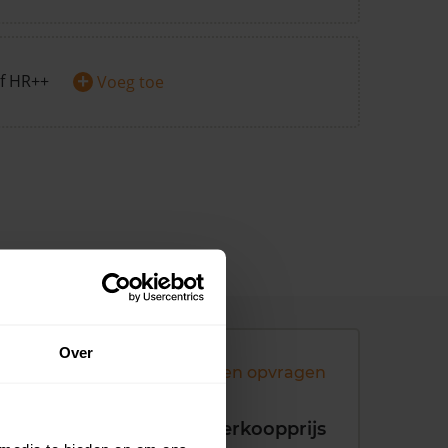
+
f HR++
Voeg toe
Over
Andere koopsommen opvragen
koopdatum
Verkoopprijs