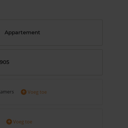
Appartement
1905
+
kamers
Voeg toe
+
Voeg toe