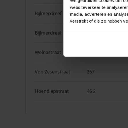
We gebruiken cookies om cont
websiteverkeer te analyseren
Bijlmerdreef
1457
media, adverteren en analys
verstrekt of die ze hebben v
Bijlmerdreef
1449
Welnastraat
181
Von Zesenstraat
257
Hoendiepstraat
46 2