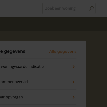
Zoek een woning
le gegevens
Alle gegevens
s woningwaarde indicatie
sommenoverzicht
aar opvragen