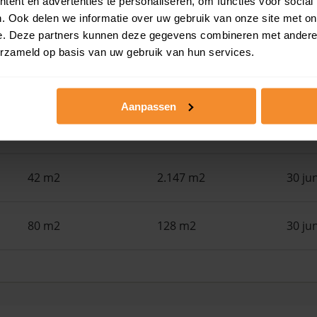
ent en advertenties te personaliseren, om functies voor social
. Ook delen we informatie over uw gebruik van onze site met on
110 m2
108 m2
30 ju
e. Deze partners kunnen deze gegevens combineren met andere i
erzameld op basis van uw gebruik van hun services.
121 m2
216 m2
30 ju
Aanpassen
28 m2
3.820 m2
30 ju
42 m2
2.147 m2
30 ju
80 m2
128 m2
30 ju