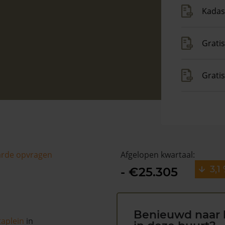
Kadas
Gratis
Grati
arde opvragen
Afgelopen kwartaal:
3,1
- €25.305
Benieuwd naar 
aplein
in