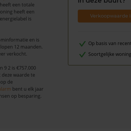
in deze buurt?
heeft een totale
woning heeft een
Verkoopwaarde i
nergielabel is
minformatie en is
Op basis van recen
elopen 12 maanden.
eer verkocht.
Soortgelijke wonin
 9 2 is €757.000
t deze waarde te
 op de
alarm
bent u elk jaar
nsen op besparing.