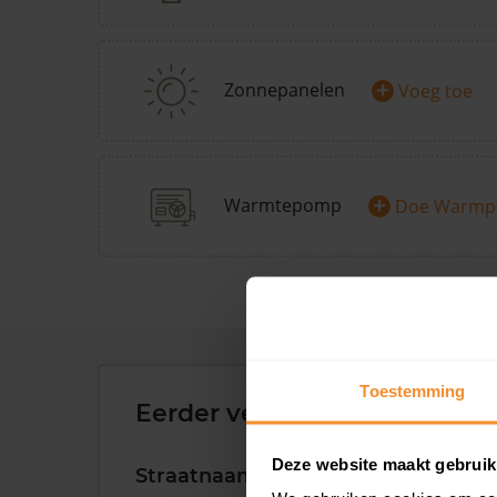
+
Zonnepanelen
Voeg toe
+
Warmtepomp
Doe Warmp
Toestemming
Eerder verkochte woningen 
Deze website maakt gebruik
Straatnaam
Huisnr.