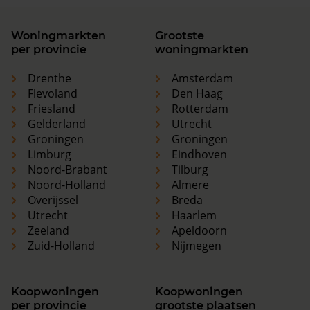
Woningmarkten
Grootste
per provincie
woningmarkten
Drenthe
Amsterdam
Flevoland
Den Haag
Friesland
Rotterdam
Gelderland
Utrecht
Groningen
Groningen
Limburg
Eindhoven
Noord-Brabant
Tilburg
Noord-Holland
Almere
Overijssel
Breda
Utrecht
Haarlem
Zeeland
Apeldoorn
Zuid-Holland
Nijmegen
Koopwoningen
Koopwoningen
per provincie
grootste plaatsen