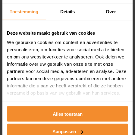
Inclusief 1 jaar gratis updates
Toestemming
Details
Over
Een overzicht van alle verkochte woningen (koopsom
en koopdatum) binnen een postcodegebied. Dit
inclusief een jaar lang gratis updates van nieuwe
Deze website maakt gebruik van cookies
koopsommen.
We gebruiken cookies om content en advertenties te
personaliseren, om functies voor social media te bieden
en om ons websiteverkeer te analyseren. Ook delen we
Bekijk product
informatie over uw gebruik van onze site met onze
partners voor social media, adverteren en analyse. Deze
Direct leverbaar
partners kunnen deze gegevens combineren met andere
informatie die u aan ze heeft verstrekt of die ze hebben
verzameld op basis van uw gebruik van hun services.
Kadastrale kaart pakket
Alles toestaan
Alleen globale ligging perceel
Een uitgebreid overzicht van het perceel en
omliggende percelen met de kadastrale erfgrenzen,
Aanpassen