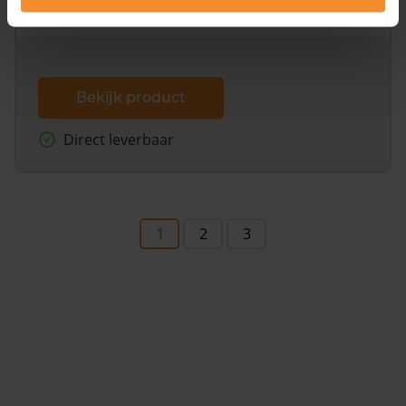
dit inclusief de luchtfoto!
Bekijk product
Direct leverbaar
1
2
3