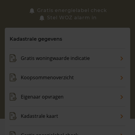
Zoek een woning
Gratis energielabel check
Stel WOZ alarm in
Vragen? Neem contact met ons op
Kadastrale gegevens
088 220 4200
Maandag t/m vrijdag - 08:00 -18:00
Gratis woningwaarde indicatie
Koopsommenoverzicht
Eigenaar opvragen
Kadastrale kaart