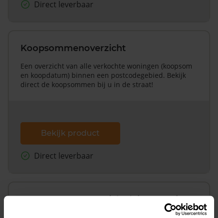
Direct leverbaar
Koopsommenoverzicht
Een overzicht van alle verkochte woningen (koopsom
en koopdatum) binnen een postcodegebied. Bekijk
direct de koopsommen bij u in de straat!
Bekijk product
Direct leverbaar
Koopsommenoverzicht (1 jaar gratis
updates)