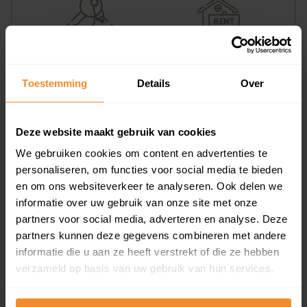
29%
71%
Koopwoningen
Huurwoningen
Toestemming
Details
Over
Deze website maakt gebruik van cookies
Appartementen
We gebruiken cookies om content en advertenties te
aandeel van totale woningen
personaliseren, om functies voor social media te bieden
en om ons websiteverkeer te analyseren. Ook delen we
informatie over uw gebruik van onze site met onze
partners voor social media, adverteren en analyse. Deze
0%
partners kunnen deze gegevens combineren met andere
informatie die u aan ze heeft verstrekt of die ze hebben
verzameld op basis van uw gebruik van hun services.