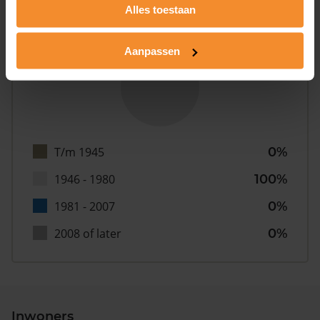
Alles toestaan
Bouwjaar
Aanpassen
T/m 1945
0%
1946 - 1980
100%
1981 - 2007
0%
2008 of later
0%
Inwoners