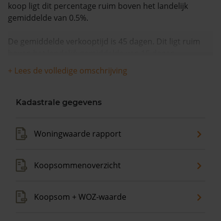
koop ligt dit percentage ruim boven het landelijk
gemiddelde van 0.5%.
De gemiddelde verkooptijd is 45 dagen. Dit ligt ruim
boven het landelijk gemiddelde van 15 dagen.
+ Lees de volledige omschrijving
De gemiddelde huizenprijs is €159.500. De gemiddelde
vraagprijs is €159.500. In de afgelopen 12 maanden is
de gemiddelde woningwaarde met 13,4% gestegen.
Kadastrale gegevens
Woningwaarde rapport
Koopsommenoverzicht
Koopsom + WOZ-waarde