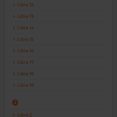
Libra 12
Vragen? Neem contact met ons op
Libra 13
088 220 4200
Libra 14
Maandag t/m vrijdag - 08:00 -18:00
Libra 15
Libra 16
Libra 17
Libra 18
Libra 19
2
Libra 2