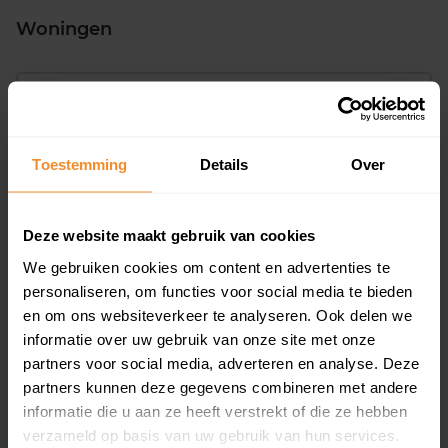
Woningen
Toestemming
Details
Over
75%
25%
Koopwoningen
Huurwoningen
Deze website maakt gebruik van cookies
We gebruiken cookies om content en advertenties te
personaliseren, om functies voor social media te bieden
en om ons websiteverkeer te analyseren. Ook delen we
Appartementen
informatie over uw gebruik van onze site met onze
aandeel van totale woningen
partners voor social media, adverteren en analyse. Deze
partners kunnen deze gegevens combineren met andere
informatie die u aan ze heeft verstrekt of die ze hebben
verzameld op basis van uw gebruik van hun services.
0%