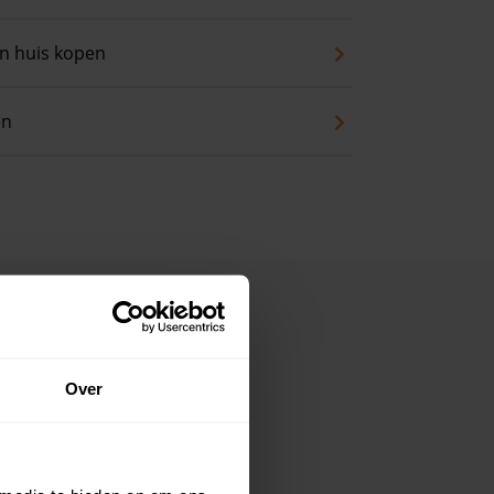
an huis kopen
en
Over