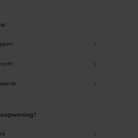
ns
pport
zicht
waarde
 koopwoning?
eck