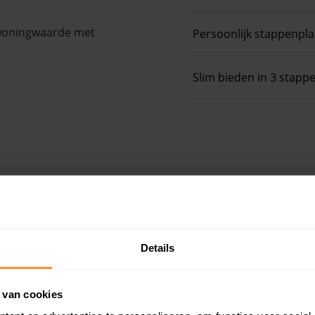
 woningwaarde met
Persoonlijk stappenpl
Slim bieden in 3 stapp
e
Details
 van cookies