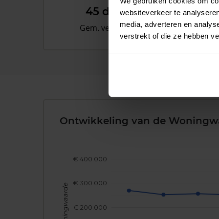
We gebruiken cookies om cont
45 dagen
websiteverkeer te analyseren
media, adverteren en analys
Gem. verkooptijd
verstrekt of die ze hebben v
Ontwikkeling van de Woningw
€ 400.000
€ 300.000
Woningwaarde
€ 200.000