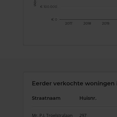
€ 100.000
€ 0
2017
2018
2019
Eerder verkochte woningen 
Straatnaam
Huisnr.
Mr. P.J. Troelstralaan
297