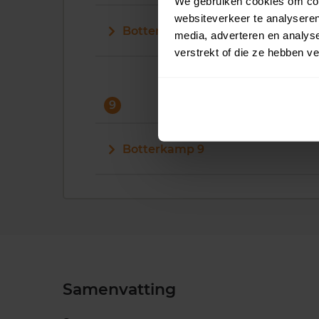
We gebruiken cookies om cont
websiteverkeer te analyseren
Botterkamp 8
media, adverteren en analys
verstrekt of die ze hebben v
9
Botterkamp 9
Samenvatting