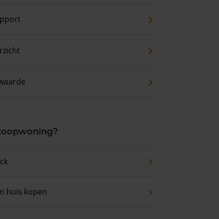
pport
zicht
waarde
 koopwoning?
eck
an huis kopen