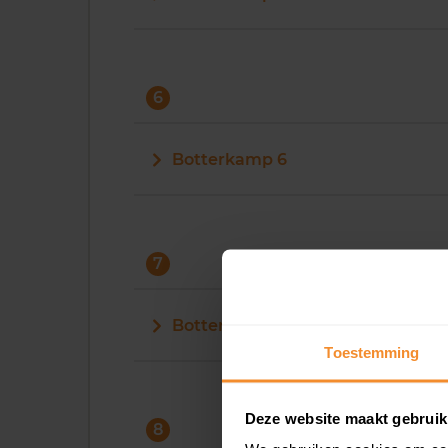
6
Botterkamp 6
7
Botterkamp 7
Toestemming
Deze website maakt gebruik
8