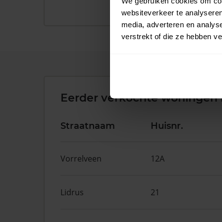
We gebruiken cookies om cont
websiteverkeer te analyseren
media, adverteren en analys
verstrekt of die ze hebben v
Eerder verkochte woningen 
Straatnaam
Huisnr.
Vorrelveen
12A
Lidrus
21