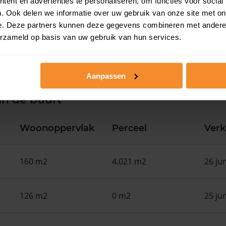
ent en advertenties te personaliseren, om functies voor social
. Ook delen we informatie over uw gebruik van onze site met on
e. Deze partners kunnen deze gegevens combineren met andere i
erzameld op basis van uw gebruik van hun services.
Aanpassen
in de buurt
Woonoppervlak
Perceel
Ver
160 m2
4.021 m2
26 ju
126 m2
0 m2
25 ju