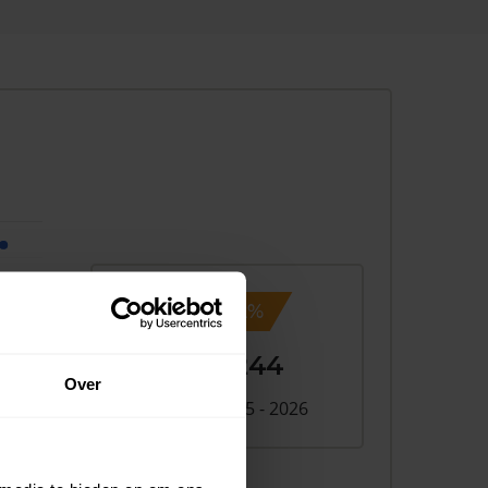
-1,2%
- €3.244
Over
Verschil 2025 - 2026
026