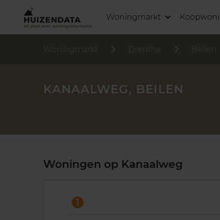
Woningmarkt
Koopwon
Woningmarkt
Drenthe
Beilen
KANAALWEG, BEILEN
Woningen op Kanaalweg
1