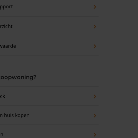
pport
zicht
waarde
 koopwoning?
eck
an huis kopen
en