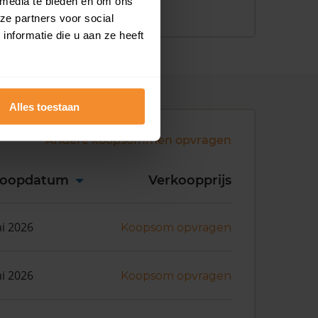
 media te bieden en om ons
ze partners voor social
nformatie die u aan ze heeft
Alles toestaan
Andere koopsommen opvragen
koopdatum
Verkoopprijs
ni 2026
Koopsom opvragen
ni 2026
Koopsom opvragen