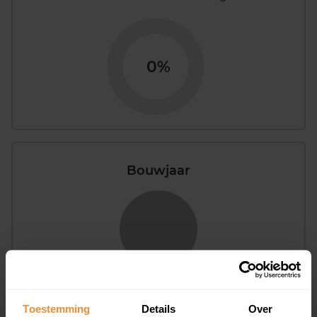
0%
Bouwjaar
T/m 1945
0%
Toestemming
Details
Over