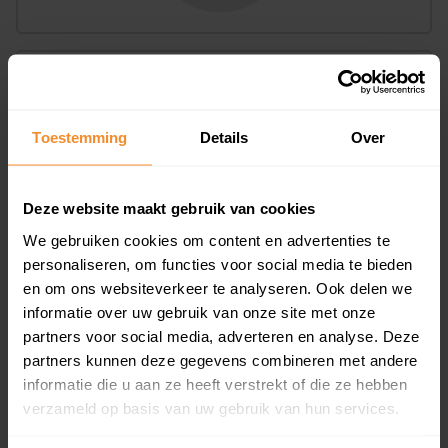
Bouwjaar
Toestemming
Details
Over
Deze website maakt gebruik van cookies
We gebruiken cookies om content en advertenties te
T/m 1945
0%
personaliseren, om functies voor social media te bieden
en om ons websiteverkeer te analyseren. Ook delen we
1946 - 1980
0%
informatie over uw gebruik van onze site met onze
partners voor social media, adverteren en analyse. Deze
1981 - 2007
0%
partners kunnen deze gegevens combineren met andere
2008 of later
100%
informatie die u aan ze heeft verstrekt of die ze hebben
verzameld op basis van uw gebruik van hun services.