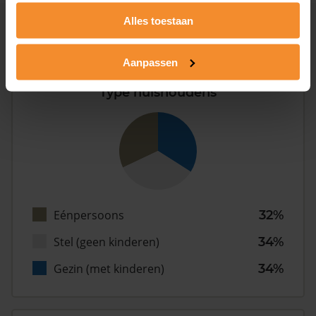
Alles toestaan
Inwoners
Aanpassen
Type huishoudens
Eénpersoons
32%
Stel (geen kinderen)
34%
Gezin (met kinderen)
34%