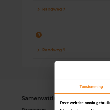
Randweg 7
9
Randweg 9
Toestemming
Samenvatting
Deze website maakt gebruik
Straatnaam