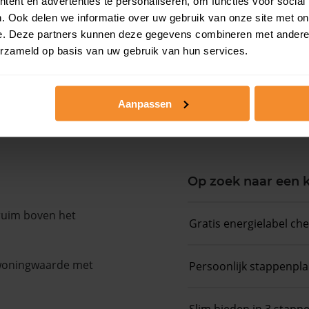
ent en advertenties te personaliseren, om functies voor social
. Ook delen we informatie over uw gebruik van onze site met on
Woningwaarde ra
e. Deze partners kunnen deze gegevens combineren met andere i
erzameld op basis van uw gebruik van hun services.
Koopsommenover
Aanpassen
Koopsom + WOZ-
Op zoek naar een
 ruim boven het
Gratis energielabel ch
 woningwaarde met
Persoonlijk stappenpl