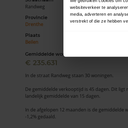
We gebruiken cookies om cont
Randweg
websiteverkeer te analyseren
media, adverteren en analys
Provincie
verstrekt of die ze hebben v
Drenthe
Plaats
Beilen
Gemiddelde woningwaarde
€ 235.631
In de straat Randweg staan 30 woningen.
De gemiddelde verkooptijd is 45 dagen. Dit ligt
landelijk gemiddelde van 15 dagen.
In de afgelopen 12 maanden is de gemiddelde
-1,2% gedaald.