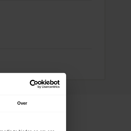
Over
ns