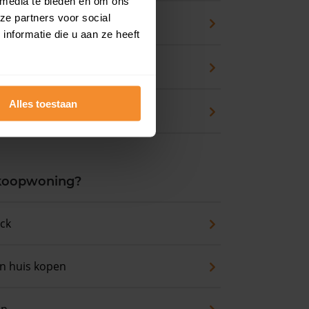
 media te bieden en om ons
ze partners voor social
pport
nformatie die u aan ze heeft
zicht
Alles toestaan
waarde
 koopwoning?
eck
an huis kopen