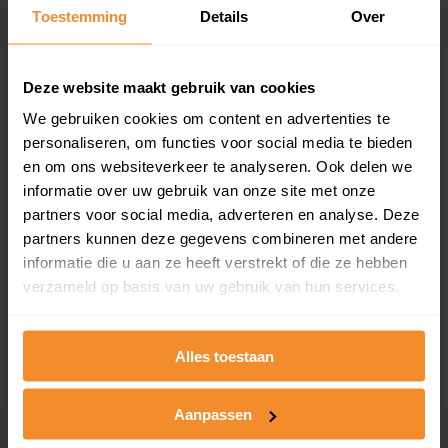
Toestemming
Details
Over
Een overzicht van alle verkochte woningen (koopsom
en koopdatum) binnen een postcodegebied. Dit
inclusief een jaar lang gratis updates van nieuwe
koopsommen.
Deze website maakt gebruik van cookies
We gebruiken cookies om content en advertenties te
personaliseren, om functies voor social media te bieden
en om ons websiteverkeer te analyseren. Ook delen we
Bekijk product
informatie over uw gebruik van onze site met onze
partners voor social media, adverteren en analyse. Deze
Direct leverbaar
partners kunnen deze gegevens combineren met andere
informatie die u aan ze heeft verstrekt of die ze hebben
verzameld op basis van uw gebruik van hun services.
Kadastrale kaart pakket
Alleen globale ligging perceel
Alles toestaan
Een uitgebreid overzicht van het perceel en
omliggende percelen met de kadastrale erfgrenzen,
Aanpassen
dit inclusief de luchtfoto!