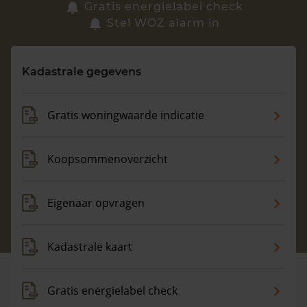
Zoek een woning
Gratis energielabel check
Stel WOZ alarm in
Vragen? Neem contact met ons op
Kadastrale gegevens
088 220 4200
Maandag t/m vrijdag - 08:00 -18:00
Gratis woningwaarde indicatie
Koopsommenoverzicht
Eigenaar opvragen
Kadastrale kaart
Gratis energielabel check