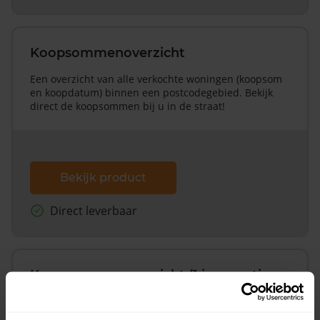
Koopsommenoverzicht
Een overzicht van alle verkochte woningen (koopsom
en koopdatum) binnen een postcodegebied. Bekijk
direct de koopsommen bij u in de straat!
Bekijk product
Direct leverbaar
Koopsommenoverzicht (1 jaar gratis
updates)
Inclusief 1 jaar gratis updates