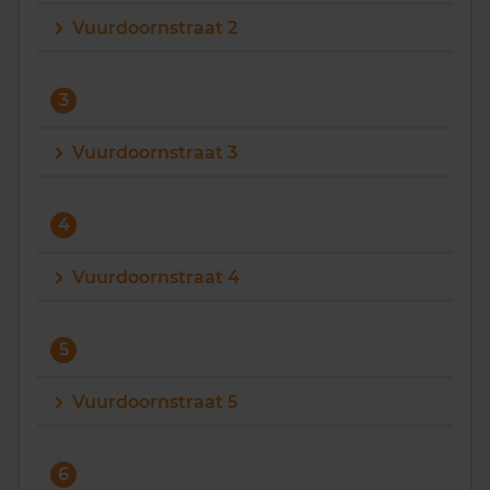
Vuurdoornstraat 2
Vragen? Neem contact met ons op
088 220 4200
3
Maandag t/m vrijdag - 08:00 -18:00
Vuurdoornstraat 3
4
Vuurdoornstraat 4
5
Vuurdoornstraat 5
6