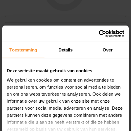
Bouwjaar
Toestemming
Details
Over
Deze website maakt gebruik van cookies
We gebruiken cookies om content en advertenties te
T/m 1945
0%
personaliseren, om functies voor social media te bieden
en om ons websiteverkeer te analyseren. Ook delen we
1946 - 1980
0%
informatie over uw gebruik van onze site met onze
1981 - 2007
100%
partners voor social media, adverteren en analyse. Deze
partners kunnen deze gegevens combineren met andere
2008 of later
0%
informatie die u aan ze heeft verstrekt of die ze hebben
verzameld op basis van uw gebruik van hun services.