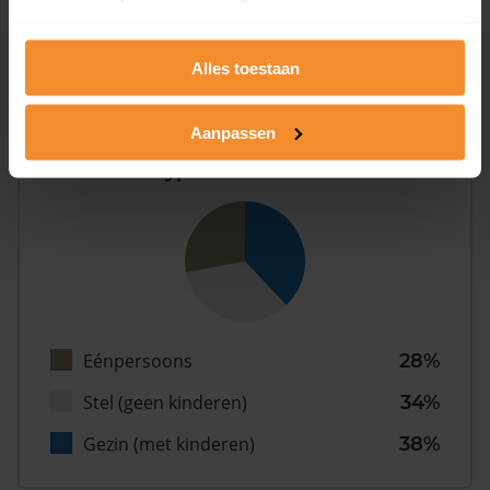
Alles toestaan
Inwoners
Aanpassen
Type huishoudens
Eénpersoons
28%
Stel (geen kinderen)
34%
Gezin (met kinderen)
38%