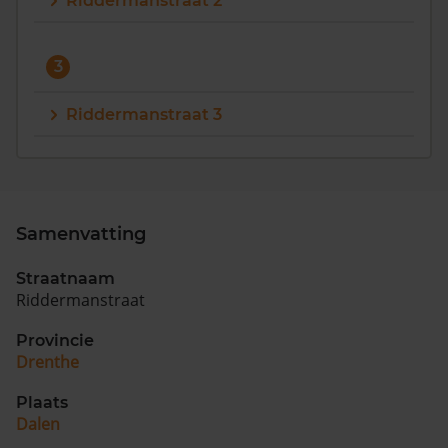
Riddermanstraat 2
Vragen? Neem contact met ons op
3
088 220 4200
Maandag t/m vrijdag - 08:00 -18:00
Riddermanstraat 3
Samenvatting
Straatnaam
Riddermanstraat
Provincie
Drenthe
Plaats
Dalen