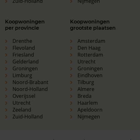
Zuid-Holland
Nijmegen
Koopwoningen
Koopwoningen
per provincie
grootste plaatsen
Drenthe
Amsterdam
Flevoland
Den Haag
Friesland
Rotterdam
Gelderland
Utrecht
Groningen
Groningen
Limburg
Eindhoven
Noord-Brabant
Tilburg
Noord-Holland
Almere
Overijssel
Breda
Utrecht
Haarlem
Zeeland
Apeldoorn
Zuid-Holland
Nijmegen