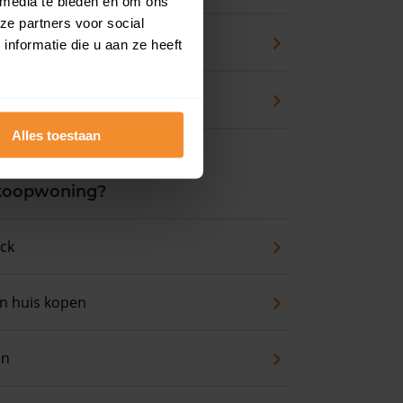
 media te bieden en om ons
ze partners voor social
zicht
nformatie die u aan ze heeft
waarde
Alles toestaan
 koopwoning?
eck
an huis kopen
en