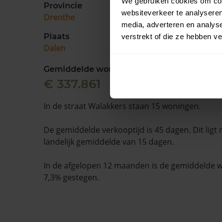
We gebruiken cookies om cont
Provincie
websiteverkeer te analyseren
Drenthe
media, adverteren en analys
Plaats
verstrekt of die ze hebben v
Dalen
Gemiddelde woningwaarde
€ 337.861
In de straat Walakkers staan 15 woningen.
De gemiddelde verkooptijd is 45 dagen. Dit ligt
landelijk gemiddelde van 15 dagen.
In de afgelopen 12 maanden is de gemiddelde
7,3% gestegen.