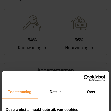
64%
36%
Koopwoningen
Huurwoningen
Appartementen
aandeel van totale woningen
Toestemming
Details
Over
0%
Deze website maakt gebruik van cookies