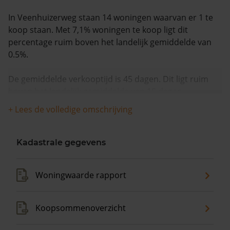
In Veenhuizerweg staan 14 woningen waarvan er 1 te
koop staan. Met 7,1% woningen te koop ligt dit
percentage ruim boven het landelijk gemiddelde van
0.5%.
De gemiddelde verkooptijd is 45 dagen. Dit ligt ruim
boven het landelijk gemiddelde van 15 dagen.
+ Lees de volledige omschrijving
De gemiddelde huizenprijs is €749.000. De gemiddelde
vraagprijs is €749.000. In de afgelopen 12 maanden is
de gemiddelde woningwaarde met 9,8% gestegen.
Kadastrale gegevens
Woningwaarde rapport
Koopsommenoverzicht