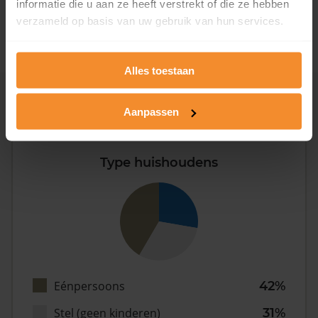
informatie die u aan ze heeft verstrekt of die ze hebben
2008 of later
0%
verzameld op basis van uw gebruik van hun services.
Alles toestaan
Inwoners
Aanpassen
Type huishoudens
Eénpersoons
42%
Stel (geen kinderen)
31%