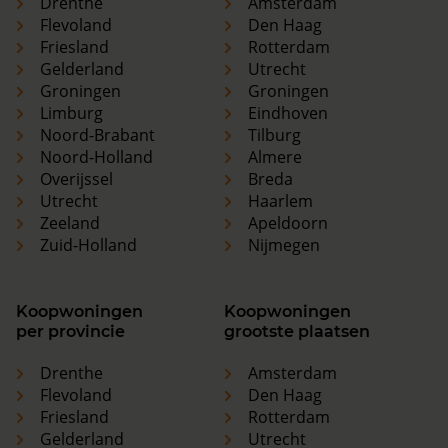
Drenthe
Amsterdam
Flevoland
Den Haag
Friesland
Rotterdam
Gelderland
Utrecht
Groningen
Groningen
Limburg
Eindhoven
Noord-Brabant
Tilburg
Noord-Holland
Almere
Overijssel
Breda
Utrecht
Haarlem
Zeeland
Apeldoorn
Zuid-Holland
Nijmegen
Koopwoningen
Koopwoningen
per provincie
grootste plaatsen
Drenthe
Amsterdam
Flevoland
Den Haag
Friesland
Rotterdam
Gelderland
Utrecht