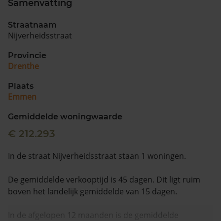
Samenvatting
Vragen? Neem contact met ons op
Straatnaam
Nijverheidsstraat
088 220 4200
Maandag t/m vrijdag - 08:00 -18:00
Provincie
Drenthe
Plaats
Emmen
Gemiddelde woningwaarde
€ 212.293
In de straat Nijverheidsstraat staan 1 woningen.
De gemiddelde verkooptijd is 45 dagen. Dit ligt ruim
boven het landelijk gemiddelde van 15 dagen.
In de afgelopen 12 maanden is de gemiddelde