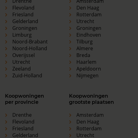
Drenthe
Amsterdam
Flevoland
Den Haag
Friesland
Rotterdam
Gelderland
Utrecht
Groningen
Groningen
Limburg
Eindhoven
Noord-Brabant
Tilburg
Noord-Holland
Almere
Overijssel
Breda
Utrecht
Haarlem
Zeeland
Apeldoorn
Zuid-Holland
Nijmegen
Koopwoningen
Koopwoningen
per provincie
grootste plaatsen
Drenthe
Amsterdam
Flevoland
Den Haag
Friesland
Rotterdam
Gelderland
Utrecht