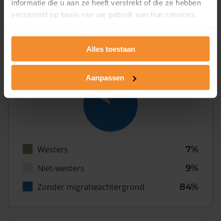
informatie die u aan ze heeft verstrekt of die ze hebben
Gezin (met kinderen)
28%
verzameld op basis van uw gebruik van hun services.
Alles toestaan
Herkomst
Aanpassen
Westers
7%
Niet-westers
9%
Zonder migratieachtergrond
84%