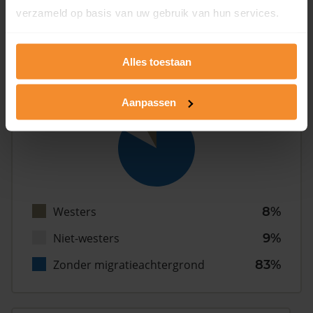
verzameld op basis van uw gebruik van hun services.
Gezin (met kinderen)
37%
Alles toestaan
Herkomst
Aanpassen
Westers
8%
Niet-westers
9%
Zonder migratieachtergrond
83%