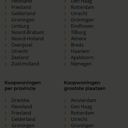
Flevoland
Den Haag
Friesland
Rotterdam
Gelderland
Utrecht
Groningen
Groningen
Limburg
Eindhoven
Noord-Brabant
Tilburg
Noord-Holland
Almere
Overijssel
Breda
Utrecht
Haarlem
Zeeland
Apeldoorn
Zuid-Holland
Nijmegen
Koopwoningen
Koopwoningen
per provincie
grootste plaatsen
Drenthe
Amsterdam
Flevoland
Den Haag
Friesland
Rotterdam
Gelderland
Utrecht
Groningen
Groningen