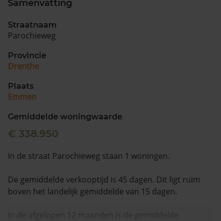
Samenvatting
Vragen? Neem contact met ons op
Straatnaam
Parochieweg
088 220 4200
Maandag t/m vrijdag - 08:00 -18:00
Provincie
Drenthe
Plaats
Emmen
Gemiddelde woningwaarde
€ 338.950
In de straat Parochieweg staan 1 woningen.
De gemiddelde verkooptijd is 45 dagen. Dit ligt ruim
boven het landelijk gemiddelde van 15 dagen.
In de afgelopen 12 maanden is de gemiddelde