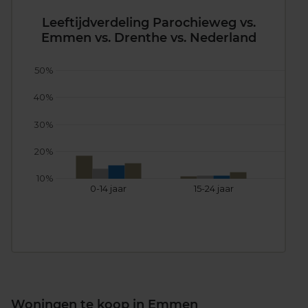
Leeftijdverdeling Parochieweg vs.
Emmen vs. Drenthe vs. Nederland
50%
40%
30%
20%
10%
0-14 jaar
15-24 jaar
25
Woningen te koop in Emmen