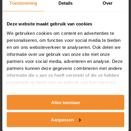
Toestemming
Details
Over
en koopdatum) binnen een postcodegebied. Dit
inclusief een jaar lang gratis updates van nieuwe
koopsommen.
Deze website maakt gebruik van cookies
We gebruiken cookies om content en advertenties te
personaliseren, om functies voor social media te bieden
Bekijk product
en om ons websiteverkeer te analyseren. Ook delen we
informatie over uw gebruik van onze site met onze
Direct leverbaar
partners voor social media, adverteren en analyse. Deze
partners kunnen deze gegevens combineren met andere
informatie die u aan ze heeft verstrekt of die ze hebben
verzameld op basis van uw gebruik van hun services.
Kadastrale kaart pakket
Alleen globale ligging perceel
Alles toestaan
Een uitgebreid overzicht van het perceel en
omliggende percelen met de kadastrale erfgrenzen,
dit inclusief de luchtfoto!
Aanpassen