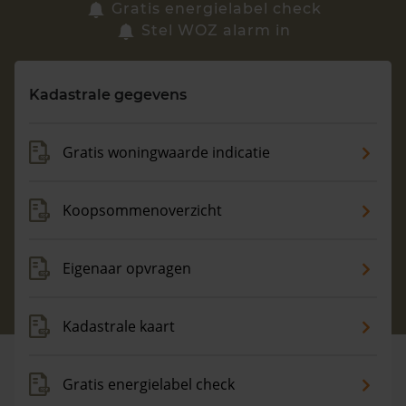
Zoek een woning
Gratis energielabel check
Stel WOZ alarm in
Vragen? Neem contact met ons op
Kadastrale gegevens
088 220 4200
Maandag t/m vrijdag - 08:00 -18:00
Gratis woningwaarde indicatie
Koopsommenoverzicht
Eigenaar opvragen
Kadastrale kaart
Gratis energielabel check