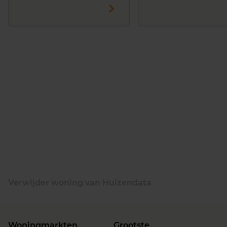
Verwijder woning van Huizendata
Woningmarkten
Grootste