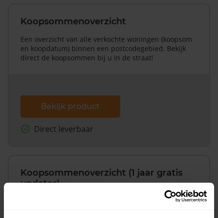
Koopsommenoverzicht
Een overzicht van alle verkochte woningen (koopsom
en koopdatum) binnen een postcodegebied. Bekijk
direct de koopsommen bij u in de straat!
Bekijk product
Direct leverbaar
Koopsommenoverzicht (1 jaar gratis
updates)
Inclusief 1 jaar gratis updates
Een overzicht van alle verkochte woningen (koopsom