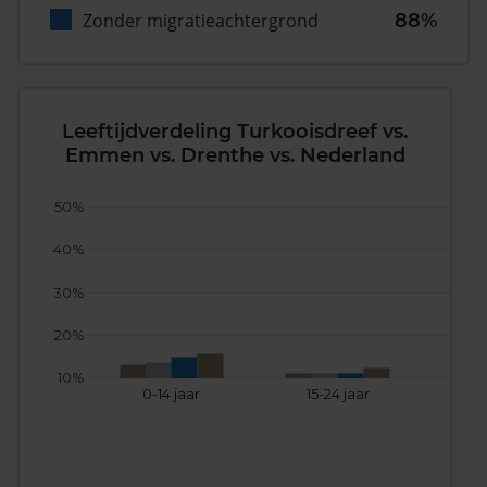
Zonder migratieachtergrond
88%
Leeftijdverdeling Turkooisdreef vs.
Emmen vs. Drenthe vs. Nederland
50%
40%
30%
20%
10%
0-14 jaar
15-24 jaar
25