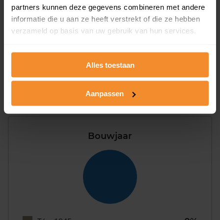
Appartementen
partners kunnen deze gegevens combineren met andere
aandeel van totale woningen
informatie die u aan ze heeft verstrekt of die ze hebben
verzameld op basis van uw gebruik van hun services.
0%
Alles toestaan
Aanpassen
Bouwjaar