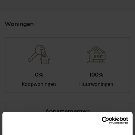
Woningen
0%
100%
Koopwoningen
Huurwoningen
Appartementen
aandeel van totale woningen