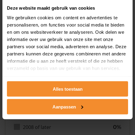
Deze website maakt gebruik van cookies
We gebruiken cookies om content en advertenties te
personaliseren, om functies voor social media te bieden
en om ons websiteverkeer te analyseren. Ook delen we
informatie over uw gebruik van onze site met onze
Bouwjaar
partners voor social media, adverteren en analyse. Deze
partners kunnen deze gegevens combineren met andere
informatie die u aan ze heeft verstrekt of die ze hebben
verzameld op basis van uw gebruik van hun services.
Alles toestaan
T/m 1945
0%
1946 - 1980
0%
Aanpassen
1981 - 2007
100%
2008 of later
0%