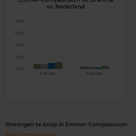
Emmer-Compascuum vs. Drenthe
vs. Nederland
50%
40%
30%
20%
10%
0-14 jaar
15-24 jaar
25
Woningen te koop in Emmer-Compascuum
Bekijk meer aanbod