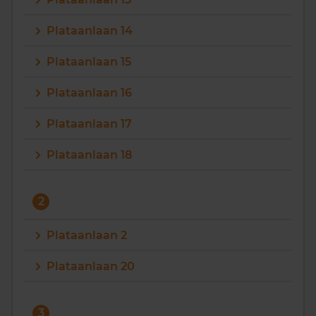
Vragen? Neem contact met ons op
Plataanlaan 14
088 220 4200
Plataanlaan 15
Maandag t/m vrijdag - 08:00 -18:00
Plataanlaan 16
Plataanlaan 17
Plataanlaan 18
2
Plataanlaan 2
Plataanlaan 20
3