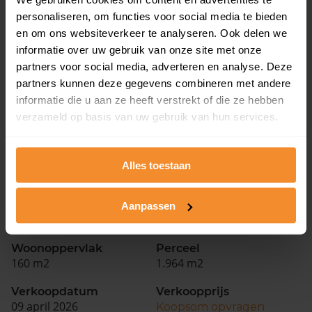
112 m2
880 m2
personaliseren, om functies voor social media te bieden
Verkoopdatum
Verkoopprijs
en om ons websiteverkeer te analyseren. Ook delen we
26 juni 2026
Koopsom opvragen
informatie over uw gebruik van onze site met onze
partners voor social media, adverteren en analyse. Deze
partners kunnen deze gegevens combineren met andere
Bredesloot 40
informatie die u aan ze heeft verstrekt of die ze hebben
verzameld op basis van uw gebruik van hun services.
Woonoppervlak
Perceel
134 m2
840 m2
Verkoopdatum
Verkoopprijs
Alles toestaan
23 juni 2026
Koopsom opvragen
Aanpassen
Verlengde Scholtenskanaal OZ 29
Woonoppervlak
Perceel
160 m2
1.964 m2
Verkoopdatum
Verkoopprijs
09 april 2026
Koopsom opvragen