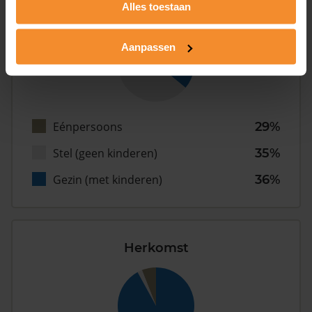
Type huishoudens
Alles toestaan
Aanpassen
Eénpersoons
29%
Stel (geen kinderen)
35%
Gezin (met kinderen)
36%
Herkomst