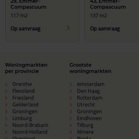
29, Emmer-
43, Emmer-
Compascuum
Compascuum
117 m2
137 m2
Op aanvraag
Op aanvraag
Woningmarkten
Grootste
per provincie
woningmarkten
Drenthe
Amsterdam
Flevoland
Den Haag
Friesland
Rotterdam
Gelderland
Utrecht
Groningen
Groningen
Limburg
Eindhoven
Noord-Brabant
Tilburg
Noord-Holland
Almere
Overijssel
Breda