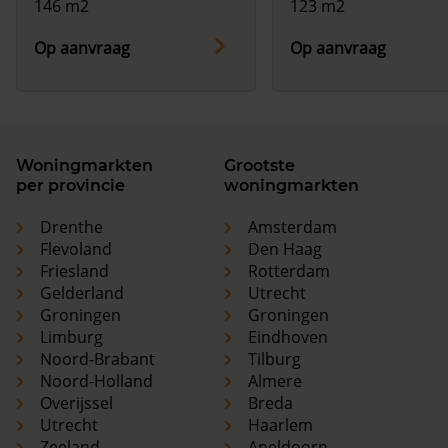
146 m2
123 m2
Op aanvraag
Op aanvraag
Woningmarkten
Grootste
per provincie
woningmarkten
Drenthe
Amsterdam
Flevoland
Den Haag
Friesland
Rotterdam
Gelderland
Utrecht
Groningen
Groningen
Limburg
Eindhoven
Noord-Brabant
Tilburg
Noord-Holland
Almere
Overijssel
Breda
Utrecht
Haarlem
Zeeland
Apeldoorn