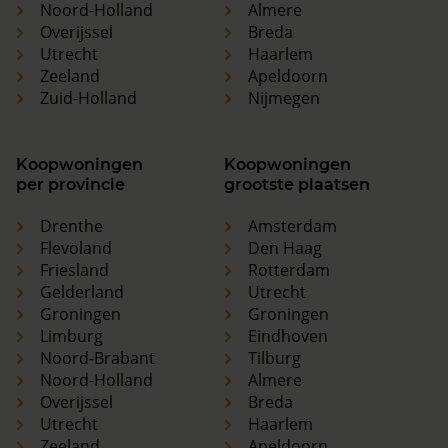
Noord-Holland
Almere
Overijssel
Breda
Utrecht
Haarlem
Zeeland
Apeldoorn
Zuid-Holland
Nijmegen
Koopwoningen
Koopwoningen
per provincie
grootste plaatsen
Drenthe
Amsterdam
Flevoland
Den Haag
Friesland
Rotterdam
Gelderland
Utrecht
Groningen
Groningen
Limburg
Eindhoven
Noord-Brabant
Tilburg
Noord-Holland
Almere
Overijssel
Breda
Utrecht
Haarlem
Zeeland
Apeldoorn