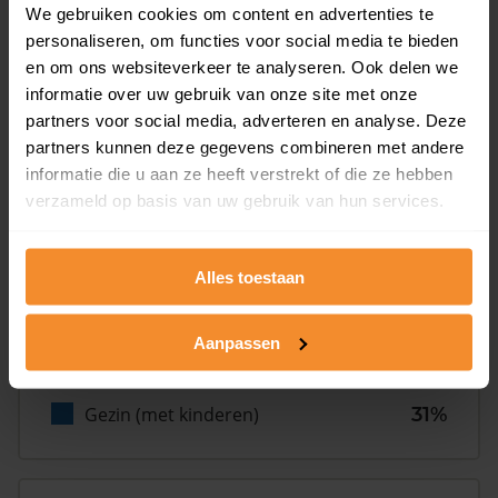
We gebruiken cookies om content en advertenties te
personaliseren, om functies voor social media te bieden
Inwoners
en om ons websiteverkeer te analyseren. Ook delen we
informatie over uw gebruik van onze site met onze
partners voor social media, adverteren en analyse. Deze
Type huishoudens
partners kunnen deze gegevens combineren met andere
informatie die u aan ze heeft verstrekt of die ze hebben
verzameld op basis van uw gebruik van hun services.
Alles toestaan
Eénpersoons
32%
Aanpassen
Stel (geen kinderen)
37%
Gezin (met kinderen)
31%