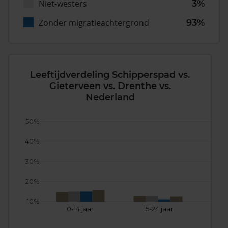
Niet-westers
3%
Zonder migratieachtergrond
93%
Leeftijdverdeling Schipperspad vs.
Gieterveen vs. Drenthe vs.
Nederland
50%
40%
30%
20%
10%
0-14 jaar
15-24 jaar
25