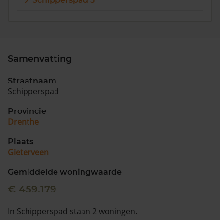
Schipperspad 3
Vragen? Neem contact met ons op
088 220 4200
Maandag t/m vrijdag - 08:00 -18:00
Samenvatting
Straatnaam
Schipperspad
Provincie
Drenthe
Plaats
Gieterveen
Gemiddelde woningwaarde
€ 459.179
In Schipperspad staan 2 woningen.