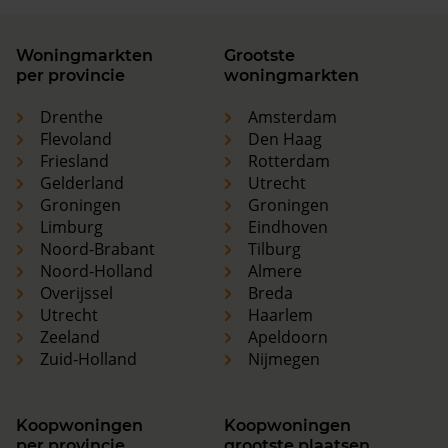
Woningmarkten
Grootste
per provincie
woningmarkten
Drenthe
Amsterdam
Flevoland
Den Haag
Friesland
Rotterdam
Gelderland
Utrecht
Groningen
Groningen
Limburg
Eindhoven
Noord-Brabant
Tilburg
Noord-Holland
Almere
Overijssel
Breda
Utrecht
Haarlem
Zeeland
Apeldoorn
Zuid-Holland
Nijmegen
Koopwoningen
Koopwoningen
per provincie
grootste plaatsen