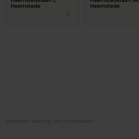
Haemstedelaan 1,
Haemstedelaan 1A
Heemstede
Heemstede
Verwijder woning van Huizendata