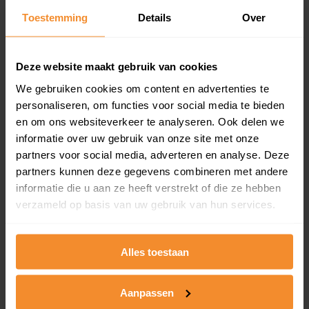
Toestemming
Details
Over
Een overzicht van alle verkochte woningen (koopsom
en koopdatum) binnen een postcodegebied. Dit
inclusief een jaar lang gratis updates van nieuwe
koopsommen.
Deze website maakt gebruik van cookies
We gebruiken cookies om content en advertenties te
personaliseren, om functies voor social media te bieden
en om ons websiteverkeer te analyseren. Ook delen we
Bekijk product
informatie over uw gebruik van onze site met onze
partners voor social media, adverteren en analyse. Deze
Direct leverbaar
partners kunnen deze gegevens combineren met andere
informatie die u aan ze heeft verstrekt of die ze hebben
verzameld op basis van uw gebruik van hun services.
Kadastrale kaart pakket
Alleen globale ligging perceel
Alles toestaan
Een uitgebreid overzicht van het perceel en
omliggende percelen met de kadastrale erfgrenzen,
Aanpassen
dit inclusief de luchtfoto!