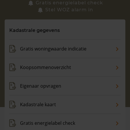
Zoek een woning
Gratis energielabel check
Stel WOZ alarm in
Vragen? Neem contact met ons op
Kadastrale gegevens
088 220 4200
Maandag t/m vrijdag - 08:00 -18:00
Gratis woningwaarde indicatie
Koopsommenoverzicht
Eigenaar opvragen
Kadastrale kaart
Gratis energielabel check