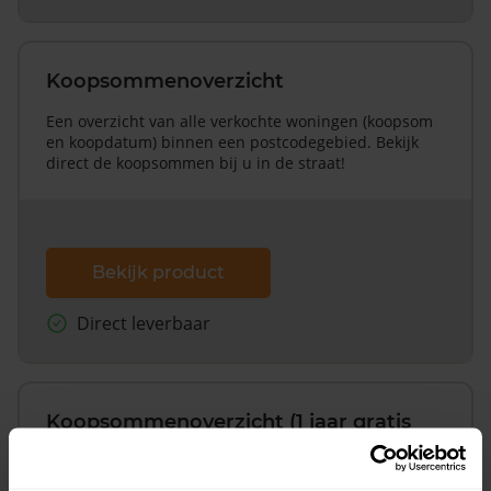
Koopsommenoverzicht
Een overzicht van alle verkochte woningen (koopsom
en koopdatum) binnen een postcodegebied. Bekijk
direct de koopsommen bij u in de straat!
Bekijk product
Direct leverbaar
Koopsommenoverzicht (1 jaar gratis
updates)
Inclusief 1 jaar gratis updates