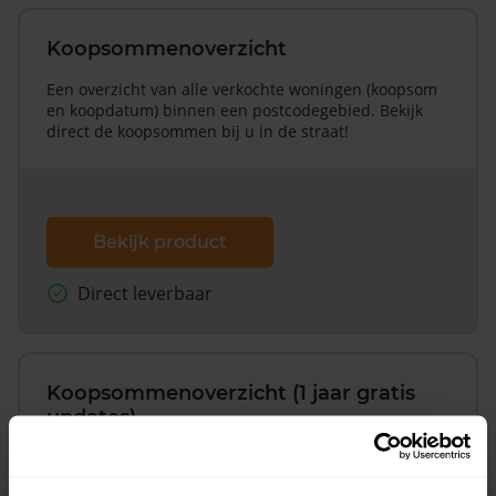
Koopsommenoverzicht
Een overzicht van alle verkochte woningen (koopsom
en koopdatum) binnen een postcodegebied. Bekijk
direct de koopsommen bij u in de straat!
Bekijk product
Direct leverbaar
Koopsommenoverzicht (1 jaar gratis
updates)
Inclusief 1 jaar gratis updates
Een overzicht van alle verkochte woningen (koopsom