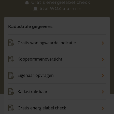
Zoek een woning
Gratis energielabel check
Stel WOZ alarm in
Vragen? Neem contact met ons op
Kadastrale gegevens
088 220 4200
Maandag t/m vrijdag - 08:00 -18:00
Gratis woningwaarde indicatie
Koopsommenoverzicht
Eigenaar opvragen
Kadastrale kaart
Gratis energielabel check