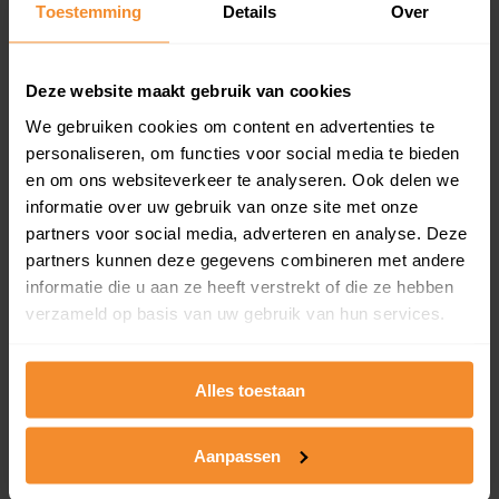
Toestemming
Details
Over
en koopdatum) binnen een postcodegebied. Dit
inclusief een jaar lang gratis updates van nieuwe
koopsommen.
Deze website maakt gebruik van cookies
We gebruiken cookies om content en advertenties te
personaliseren, om functies voor social media te bieden
Bekijk product
en om ons websiteverkeer te analyseren. Ook delen we
informatie over uw gebruik van onze site met onze
Direct leverbaar
partners voor social media, adverteren en analyse. Deze
partners kunnen deze gegevens combineren met andere
informatie die u aan ze heeft verstrekt of die ze hebben
verzameld op basis van uw gebruik van hun services.
Kadastrale kaart pakket
Alleen globale ligging perceel
Alles toestaan
Een uitgebreid overzicht van het perceel en
omliggende percelen met de kadastrale erfgrenzen,
dit inclusief de luchtfoto!
Aanpassen