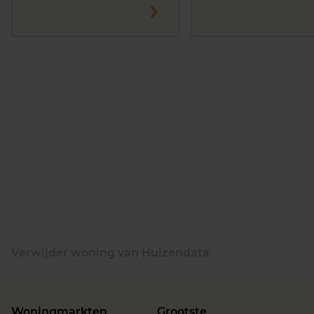
Verwijder woning van Huizendata
Woningmarkten
Grootste