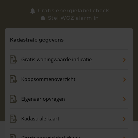
Zoek een woning
Gratis energielabel check
Stel WOZ alarm in
Vragen? Neem contact met ons op
Kadastrale gegevens
088 220 4200
Maandag t/m vrijdag - 08:00 -18:00
Gratis woningwaarde indicatie
Koopsommenoverzicht
Eigenaar opvragen
Kadastrale kaart