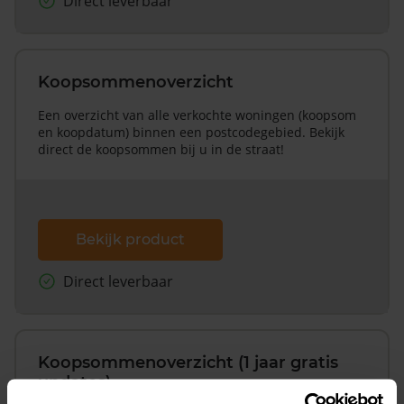
Direct leverbaar
Koopsommenoverzicht
Een overzicht van alle verkochte woningen (koopsom
en koopdatum) binnen een postcodegebied. Bekijk
direct de koopsommen bij u in de straat!
Bekijk product
Direct leverbaar
Koopsommenoverzicht (1 jaar gratis
updates)