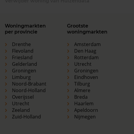
Verwijder woning van Huizendata
Woningmarkten
Grootste
per provincie
woningmarkten
Drenthe
Amsterdam
Flevoland
Den Haag
Friesland
Rotterdam
Gelderland
Utrecht
Groningen
Groningen
Limburg
Eindhoven
Noord-Brabant
Tilburg
Noord-Holland
Almere
Overijssel
Breda
Utrecht
Haarlem
Zeeland
Apeldoorn
Zuid-Holland
Nijmegen