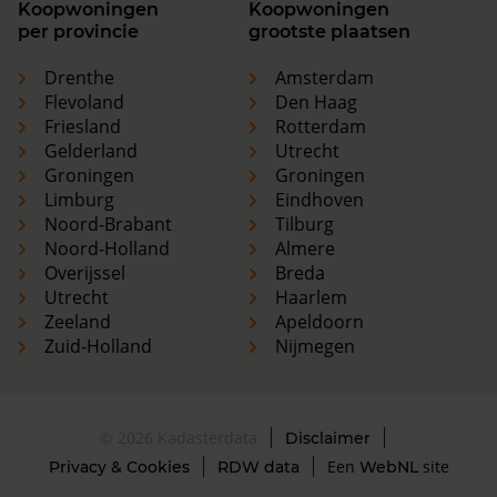
Koopwoningen
Koopwoningen
per provincie
grootste plaatsen
Drenthe
Amsterdam
Flevoland
Den Haag
Friesland
Rotterdam
Gelderland
Utrecht
Groningen
Groningen
Limburg
Eindhoven
Noord-Brabant
Tilburg
Noord-Holland
Almere
Overijssel
Breda
Utrecht
Haarlem
Zeeland
Apeldoorn
Zuid-Holland
Nijmegen
© 2026 Kadasterdata
Disclaimer
Een
site
Privacy & Cookies
RDW data
WebNL