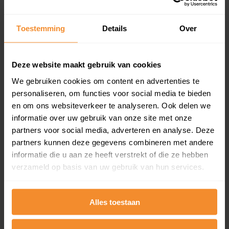
Inclusief 1 jaar gratis updates
Een overzicht van alle verkochte woningen (koopsom
Toestemming
Details
Over
en koopdatum) binnen een postcodegebied. Dit
inclusief een jaar lang gratis updates van nieuwe
koopsommen.
Deze website maakt gebruik van cookies
We gebruiken cookies om content en advertenties te
personaliseren, om functies voor social media te bieden
Bekijk product
en om ons websiteverkeer te analyseren. Ook delen we
informatie over uw gebruik van onze site met onze
Direct leverbaar
partners voor social media, adverteren en analyse. Deze
partners kunnen deze gegevens combineren met andere
informatie die u aan ze heeft verstrekt of die ze hebben
verzameld op basis van uw gebruik van hun services.
Kadastrale kaart pakket
Alleen globale ligging perceel
Alles toestaan
Een uitgebreid overzicht van het perceel en
omliggende percelen met de kadastrale erfgrenzen,
dit inclusief de luchtfoto!