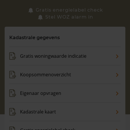
Zoek een woning
Gratis energielabel check
Stel WOZ alarm in
Vragen? Neem contact met ons op
Kadastrale gegevens
088 220 4200
Maandag t/m vrijdag - 08:00 -18:00
Gratis woningwaarde indicatie
Koopsommenoverzicht
Eigenaar opvragen
Kadastrale kaart