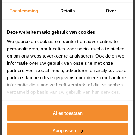
Een overzicht van alle verkochte woningen (koopsom
Toestemming
Details
Over
en koopdatum) binnen een postcodegebied. Dit
inclusief een jaar lang gratis updates van nieuwe
koopsommen.
Deze website maakt gebruik van cookies
We gebruiken cookies om content en advertenties te
personaliseren, om functies voor social media te bieden
Bekijk product
en om ons websiteverkeer te analyseren. Ook delen we
informatie over uw gebruik van onze site met onze
Direct leverbaar
partners voor social media, adverteren en analyse. Deze
partners kunnen deze gegevens combineren met andere
informatie die u aan ze heeft verstrekt of die ze hebben
verzameld op basis van uw gebruik van hun services.
Kadastrale kaart pakket
Alleen globale ligging perceel
Alles toestaan
Een uitgebreid overzicht van het perceel en
omliggende percelen met de kadastrale erfgrenzen,
dit inclusief de luchtfoto!
Aanpassen