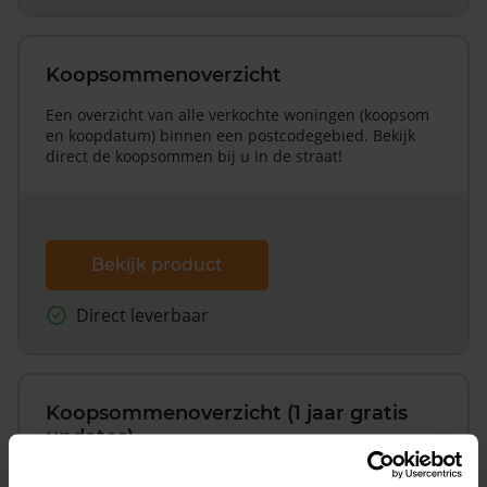
Koopsommenoverzicht
Een overzicht van alle verkochte woningen (koopsom
en koopdatum) binnen een postcodegebied. Bekijk
direct de koopsommen bij u in de straat!
Bekijk product
Direct leverbaar
Koopsommenoverzicht (1 jaar gratis
updates)
Inclusief 1 jaar gratis updates