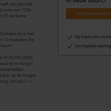
in deze buurt?
 heeft een geschat
lgrootte van 1334
Verkoopwaarde i
n 97 vierkante
formatie en is met
Op basis van recen
en 12 maanden. De
rkocht.
Soortgelijke wonin
s €139.000 (2020).
waarde te hoog is
emeentelijke
k jaar op de hoogte
ing. Schrijf u
hier