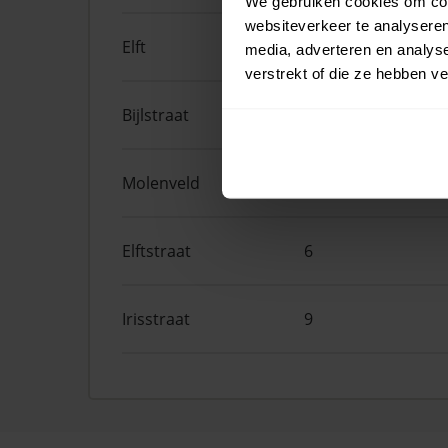
We gebruiken cookies om cont
websiteverkeer te analyseren
Elft
51
media, adverteren en analys
verstrekt of die ze hebben v
Bijlstraat
10
Molenveld
3
Elftstraat
6
Irisstraat
9