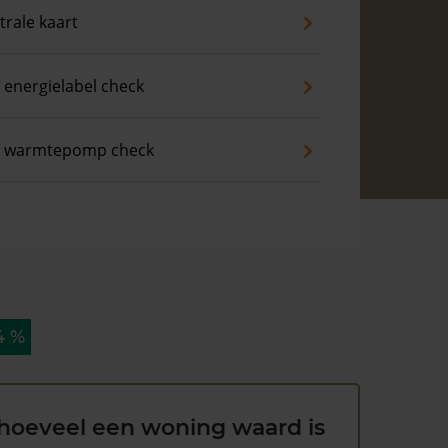
trale kaart
 energielabel check
s warmtepomp check
4 %
hoeveel een woning waard is