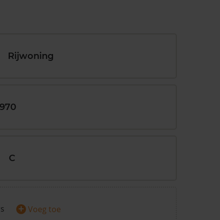
Rijwoning
1970
C
+
rs
Voeg toe