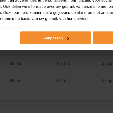
ent en advertenties te personaliseren, om functies voor social
. Ook delen we informatie over uw gebruik van onze site met on
167 m2
385 m2
29 ju
e. Deze partners kunnen deze gegevens combineren met andere i
erzameld op basis van uw gebruik van hun services.
69 m2
109 m2
29 ju
Aanpassen
131 m2
920 m2
25 ju
59 m2
105 m2
23 ju
69 m2
271 m2
08 ap