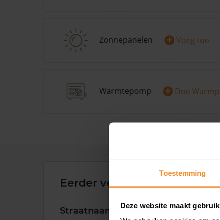
+
Zonnepanelen
Voeg toe
+
Warmtepomp
Doe Warmp
Toestemming
Eerder verkochte woningen 
Deze website maakt gebruik
Straatnaam
Huisnr.