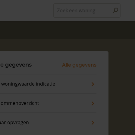
Zoek een woning
le gegevens
Alle gegevens
s woningwaarde indicatie
sommenoverzicht
aar opvragen