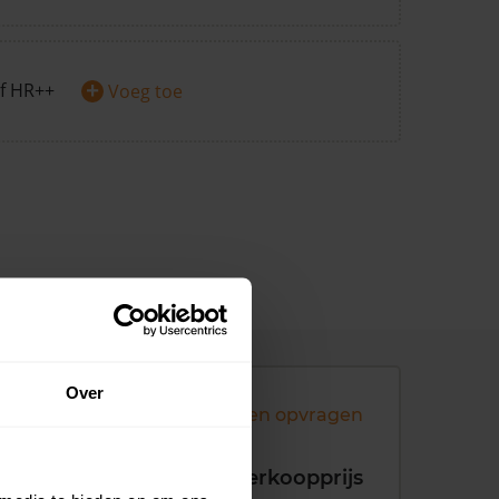
+
f HR++
Voeg toe
Over
Andere koopsommen opvragen
koopdatum
Verkoopprijs