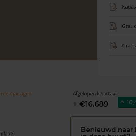
Kadas
Gratis
Grati
arde opvragen
Afgelopen kwartaal:
10,
+ €16.689
Benieuwd naar 
 plaats