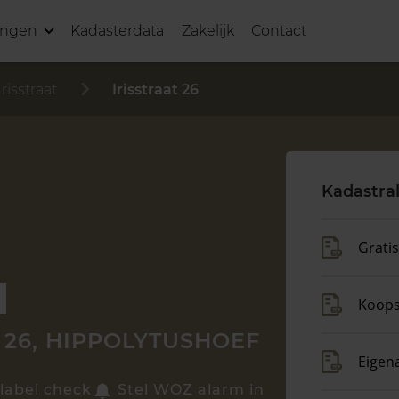
ingen
Kadasterdata
Zakelijk
Contact
Irisstraat
Irisstraat 26
Kadastra
Grati
Koop
 26, HIPPOLYTUSHOEF
Eigen
label check
Stel WOZ alarm in