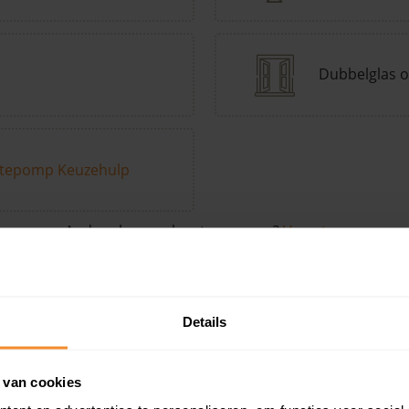
Dubbelglas o
tepomp Keuzehulp
Andere kenmerken toevoegen?
Voeg toe
Details
in de buurt
 van cookies
Woonoppervlak
Perceel
Ver