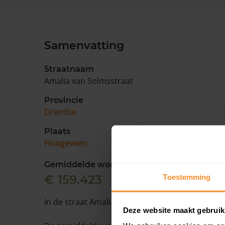
Samenvatting
Straatnaam
Amalia van Solmsstraat
Provincie
Drenthe
Plaats
Hoogeveen
Gemiddelde woningwaarde
€ 159.423
Toestemming
In de straat Amalia van Solmsstraat staan 22 w
Deze website maakt gebruik