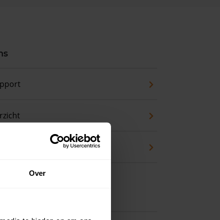
ns
pport
zicht
waarde
Over
 koopwoning?