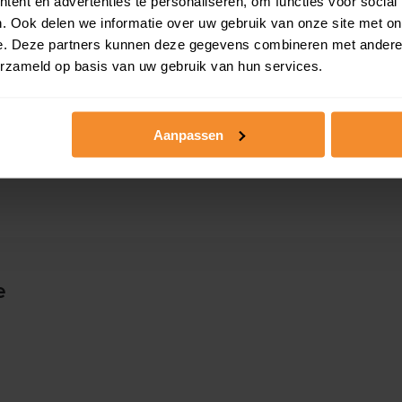
 ruim boven het
ent en advertenties te personaliseren, om functies voor social
Gratis energielabel ch
. Ook delen we informatie over uw gebruik van onze site met on
e. Deze partners kunnen deze gegevens combineren met andere i
 woningwaarde met
erzameld op basis van uw gebruik van hun services.
Persoonlijk stappenpl
Slim bieden in 3 stapp
Aanpassen
e