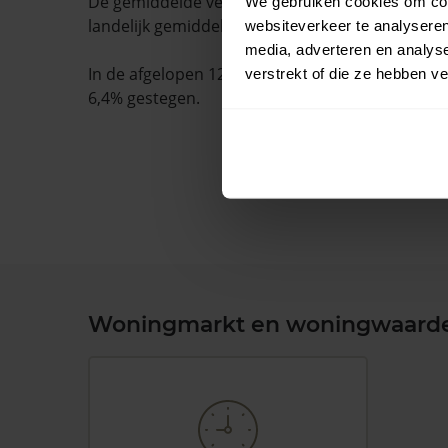
De gemiddelde verkooptijd is 45 dagen. Dit ligt
We gebruiken cookies om cont
landelijk gemiddelde van 15 dagen.
websiteverkeer te analyseren
media, adverteren en analys
In de afgelopen 12 maanden is de gemiddelde
verstrekt of die ze hebben v
6,4% gestegen.
Woningmarkt en woningwaard