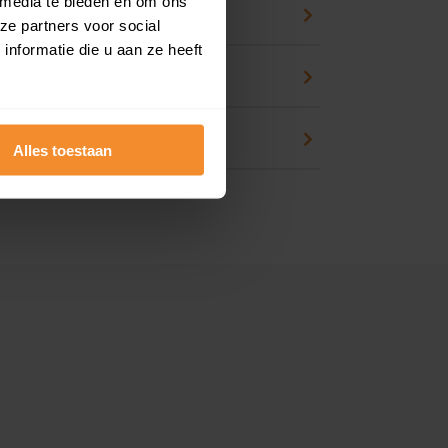
 media te bieden en om ons
eck
ze partners voor social
nformatie die u aan ze heeft
an huis kopen
en
Alles toestaan