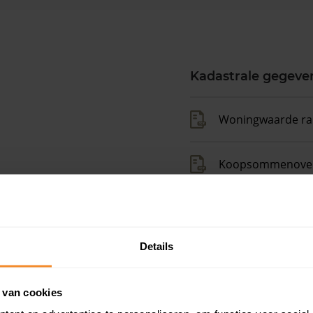
Kadastrale gegeve
Woningwaarde ra
Koopsommenover
Koopsom + WOZ-
Details
Op zoek naar een
oningen.
 van cookies