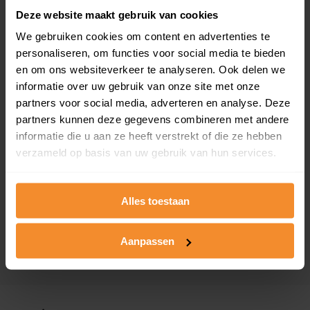
Deze website maakt gebruik van cookies
De Rietgans 111
We gebruiken cookies om content en advertenties te
personaliseren, om functies voor social media te bieden
Woonoppervlak
Perceel
118 m2
150 m2
en om ons websiteverkeer te analyseren. Ook delen we
informatie over uw gebruik van onze site met onze
Verkoopdatum
Verkoopprijs
partners voor social media, adverteren en analyse. Deze
29 juni 2026
Koopsom opvragen
partners kunnen deze gegevens combineren met andere
informatie die u aan ze heeft verstrekt of die ze hebben
verzameld op basis van uw gebruik van hun services.
Da Costastraat 70
Woonoppervlak
Perceel
81 m2
152 m2
Alles toestaan
Verkoopdatum
Verkoopprijs
29 juni 2026
Aanpassen
Koopsom opvragen