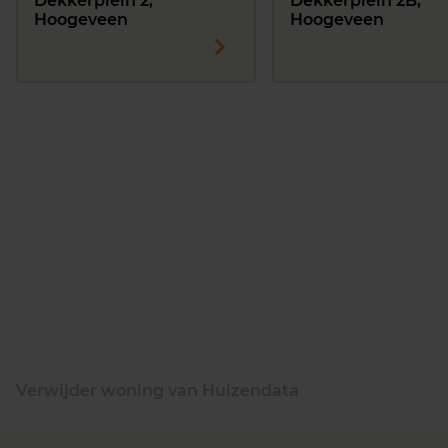
Dekkerplein 2,
Dekkerplein 2B,
Hoogeveen
Hoogeveen
Verwijder woning van Huizendata