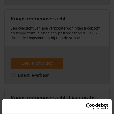
Koopsommenoverzicht
Een overzicht van alle verkochte woningen (koopsom
en koopdatum) binnen een postcodegebied. Bekijk
direct de koopsommen bij u in de straat!
Bekijk product
Direct leverbaar
Koopsommenoverzicht (1 jaar gratis
updates)
Inclusief 1 jaar gratis updates