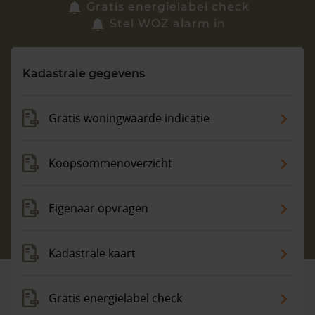
Zoek een woning
Gratis energielabel check
Stel WOZ alarm in
Vragen? Neem contact met ons op
Kadastrale gegevens
088 220 4200
Maandag t/m vrijdag - 08:00 -18:00
Gratis woningwaarde indicatie
Koopsommenoverzicht
Eigenaar opvragen
Kadastrale kaart
Gratis energielabel check