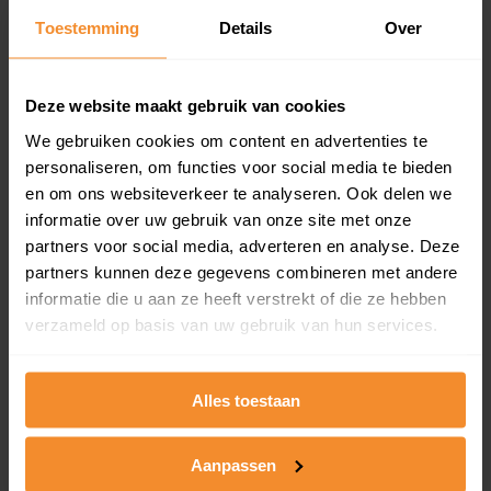
Toestemming
Details
Over
Een overzicht van alle verkochte woningen (koopsom
en koopdatum) binnen een postcodegebied. Dit
inclusief een jaar lang gratis updates van nieuwe
koopsommen.
Deze website maakt gebruik van cookies
We gebruiken cookies om content en advertenties te
personaliseren, om functies voor social media te bieden
en om ons websiteverkeer te analyseren. Ook delen we
Bekijk product
informatie over uw gebruik van onze site met onze
partners voor social media, adverteren en analyse. Deze
Direct leverbaar
partners kunnen deze gegevens combineren met andere
informatie die u aan ze heeft verstrekt of die ze hebben
verzameld op basis van uw gebruik van hun services.
Kadastrale kaart pakket
Alleen globale ligging perceel
Alles toestaan
Een uitgebreid overzicht van het perceel en
omliggende percelen met de kadastrale erfgrenzen,
Aanpassen
dit inclusief de luchtfoto!