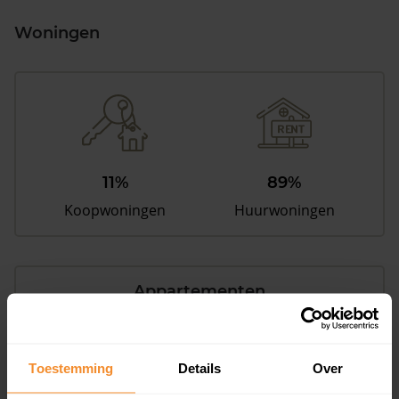
Woningen
11%
89%
Koopwoningen
Huurwoningen
Appartementen
aandeel van totale woningen
Toestemming
Details
Over