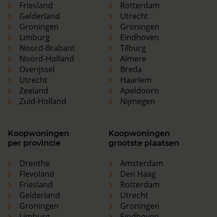
Friesland
Rotterdam
Gelderland
Utrecht
Groningen
Groningen
Limburg
Eindhoven
Noord-Brabant
Tilburg
Noord-Holland
Almere
Overijssel
Breda
Utrecht
Haarlem
Zeeland
Apeldoorn
Zuid-Holland
Nijmegen
Koopwoningen
Koopwoningen
per provincie
grootste plaatsen
Drenthe
Amsterdam
Flevoland
Den Haag
Friesland
Rotterdam
Gelderland
Utrecht
Groningen
Groningen
Limburg
Eindhoven