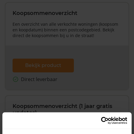
Koopsommenoverzicht
Een overzicht van alle verkochte woningen (koopsom
en koopdatum) binnen een postcodegebied. Bekijk
direct de koopsommen bij u in de straat!
Bekijk product
Direct leverbaar
Koopsommenoverzicht (1 jaar gratis
updates)
Inclusief 1 jaar gratis updates
Een overzicht van alle verkochte woningen (koopsom