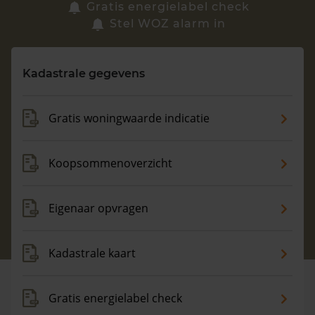
Zoek een woning
Gratis energielabel check
Stel WOZ alarm in
Vragen? Neem contact met ons op
Kadastrale gegevens
088 220 4200
Maandag t/m vrijdag - 08:00 -18:00
Gratis woningwaarde indicatie
Koopsommenoverzicht
Eigenaar opvragen
Kadastrale kaart
Gratis energielabel check