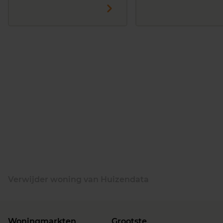
Verwijder woning van Huizendata
Woningmarkten
Grootste