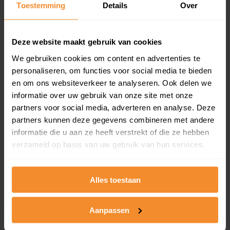
Toestemming
Details
Over
en koopdatum) binnen een postcodegebied. Dit
inclusief een jaar lang gratis updates van nieuwe
koopsommen.
Deze website maakt gebruik van cookies
We gebruiken cookies om content en advertenties te
personaliseren, om functies voor social media te bieden
Bekijk product
en om ons websiteverkeer te analyseren. Ook delen we
informatie over uw gebruik van onze site met onze
Direct leverbaar
partners voor social media, adverteren en analyse. Deze
partners kunnen deze gegevens combineren met andere
informatie die u aan ze heeft verstrekt of die ze hebben
verzameld op basis van uw gebruik van hun services.
Kadastrale kaart pakket
Alleen globale ligging perceel
Alles toestaan
Een uitgebreid overzicht van het perceel en
omliggende percelen met de kadastrale erfgrenzen,
dit inclusief de luchtfoto!
Aanpassen