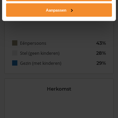
Aanpassen
Eénpersoons
43%
Stel (geen kinderen)
28%
Gezin (met kinderen)
29%
Herkomst