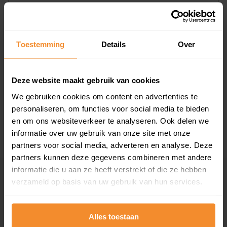
Toestemming
Details
Over
T/m 1945
0%
Deze website maakt gebruik van cookies
1946 - 1980
0%
We gebruiken cookies om content en advertenties te
1981 - 2007
0%
personaliseren, om functies voor social media te bieden
2008 of later
100%
en om ons websiteverkeer te analyseren. Ook delen we
informatie over uw gebruik van onze site met onze
partners voor social media, adverteren en analyse. Deze
partners kunnen deze gegevens combineren met andere
informatie die u aan ze heeft verstrekt of die ze hebben
Inwoners
verzameld op basis van uw gebruik van hun services.
Alles toestaan
Type huishoudens