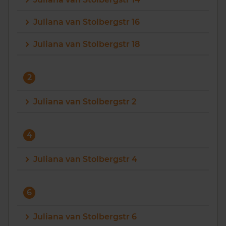
Vragen? Neem contact met ons op
Juliana van Stolbergstr 16
088 220 4200
Juliana van Stolbergstr 18
Maandag t/m vrijdag - 08:00 -18:00
2
Juliana van Stolbergstr 2
4
Juliana van Stolbergstr 4
6
Juliana van Stolbergstr 6