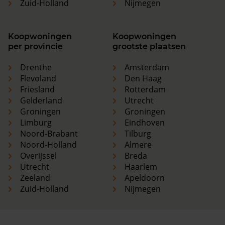
Zuid-Holland
Nijmegen
Koopwoningen
Koopwoningen
per provincie
grootste plaatsen
Drenthe
Amsterdam
Flevoland
Den Haag
Friesland
Rotterdam
Gelderland
Utrecht
Groningen
Groningen
Limburg
Eindhoven
Noord-Brabant
Tilburg
Noord-Holland
Almere
Overijssel
Breda
Utrecht
Haarlem
Zeeland
Apeldoorn
Zuid-Holland
Nijmegen