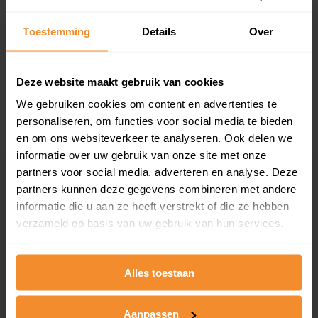
T/m 1945
0%
Toestemming
Details
Over
1946 - 1980
100%
1981 - 2007
0%
Deze website maakt gebruik van cookies
We gebruiken cookies om content en advertenties te
2008 of later
0%
personaliseren, om functies voor social media te bieden
en om ons websiteverkeer te analyseren. Ook delen we
informatie over uw gebruik van onze site met onze
partners voor social media, adverteren en analyse. Deze
Inwoners
partners kunnen deze gegevens combineren met andere
informatie die u aan ze heeft verstrekt of die ze hebben
verzameld op basis van uw gebruik van hun services.
Type huishoudens
Alles toestaan
Aanpassen