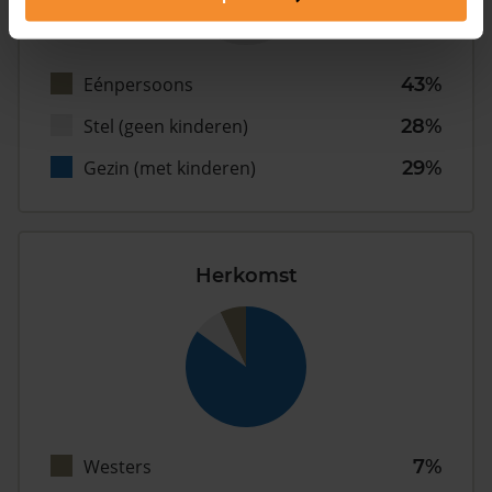
Eénpersoons
43%
Stel (geen kinderen)
28%
Gezin (met kinderen)
29%
Herkomst
Westers
7%