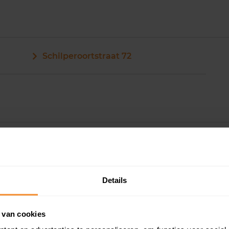
Schilperoortstraat 72
Details
 van cookies