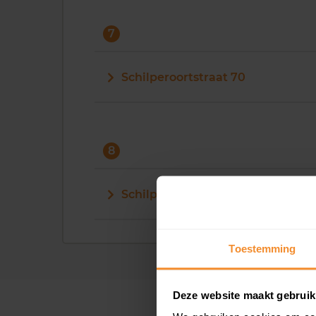
7
Schilperoortstraat 70
8
Schilperoortstraat 8
Toestemming
Deze website maakt gebruik