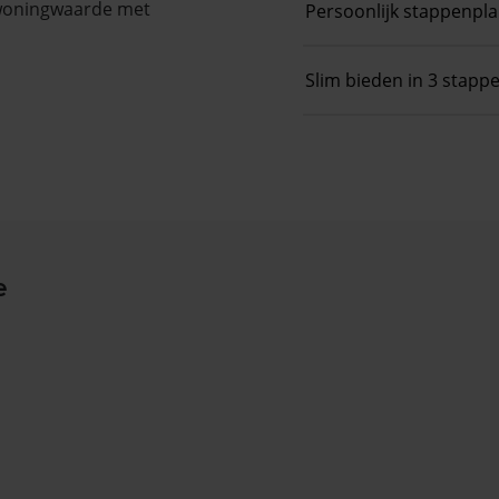
 woningwaarde met
Persoonlijk stappenpl
Slim bieden in 3 stapp
e