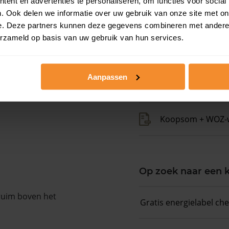
ent en advertenties te personaliseren, om functies voor social
. Ook delen we informatie over uw gebruik van onze site met on
Kadastrale gegeve
e. Deze partners kunnen deze gegevens combineren met andere i
erzameld op basis van uw gebruik van hun services.
Woningwaarde ra
Aanpassen
Koopsommenover
Koopsom + WOZ-
Op zoek naar een
 ruim boven het
Gratis energielabel ch