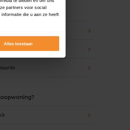
 media te bieden en om ons
ze partners voor social
ns
nformatie die u aan ze heeft
pport
Alles toestaan
zicht
waarde
 koopwoning?
eck