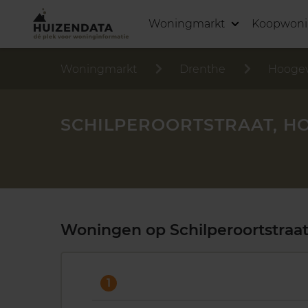
Woningmarkt
Koopwon
Woningmarkt
Drenthe
Hooge
SCHILPEROORTSTRAAT, H
Woningen op Schilperoortstraa
1