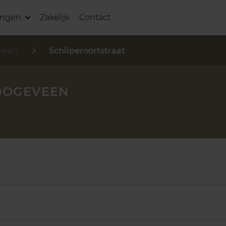
ingen
Zakelijk
Contact
veen
Schilperoortstraat
OOGEVEEN
t