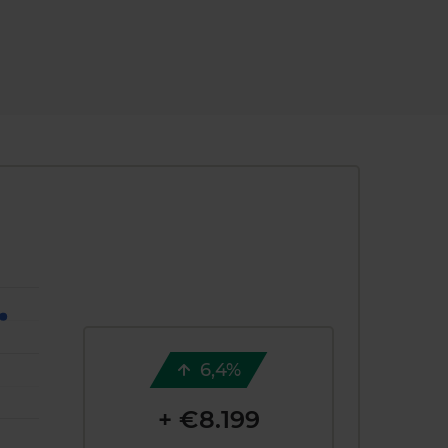
6,4%
+ €8.199