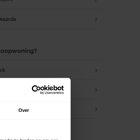
waarde
 koopwoning?
eck
an huis kopen
en
Over