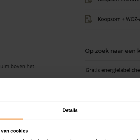
Koopsom + WOZ-
Op zoek naar een
 ruim boven het
Gratis energielabel ch
 woningwaarde met
Persoonlijk stappenpl
Slim bieden in 3 stapp
Details
 van cookies