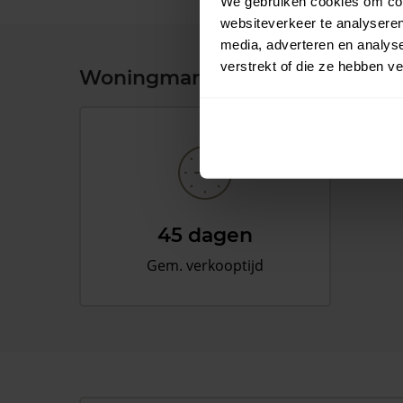
We gebruiken cookies om cont
websiteverkeer te analyseren
media, adverteren en analys
verstrekt of die ze hebben v
Woningmarkt en woningwaard
45 dagen
Gem. verkooptijd