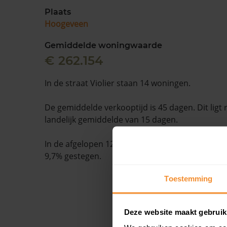
Plaats
Hoogeveen
Gemiddelde woningwaarde
€ 262.154
In de straat Violier staan 14 woningen.
De gemiddelde verkooptijd is 45 dagen. Dit ligt
landelijk gemiddelde van 15 dagen.
In de afgelopen 12 maanden is de gemiddelde
9,7% gestegen.
Toestemming
Deze website maakt gebruik