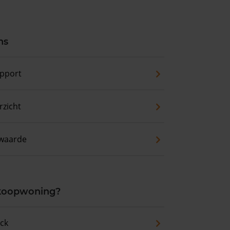
ns
pport
zicht
waarde
 koopwoning?
eck