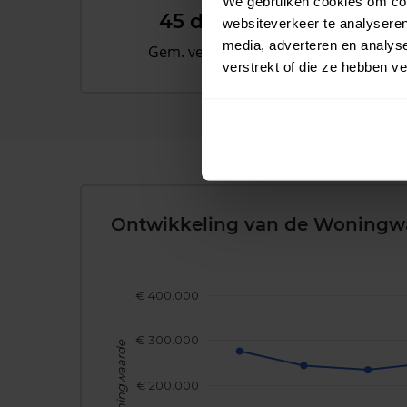
We gebruiken cookies om cont
45 dagen
websiteverkeer te analyseren
media, adverteren en analys
Gem. verkooptijd
verstrekt of die ze hebben v
Ontwikkeling van de Woningw
€ 400.000
€ 300.000
Woningwaarde
€ 200.000