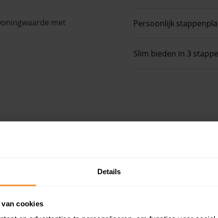
 woningwaarde met
Persoonlijk stappenpl
Slim bieden in 3 stapp
e
Details
 van cookies