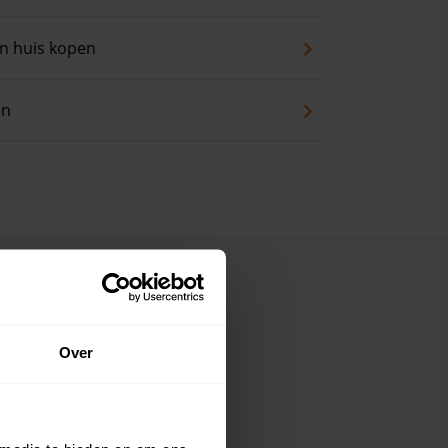
an huis kopen
en
Over