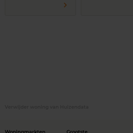
Verwijder woning van Huizendata
Woningmarkten
Grootste