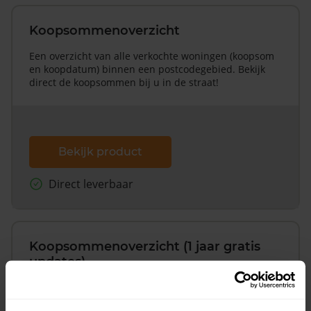
Koopsommenoverzicht
Een overzicht van alle verkochte woningen (koopsom
en koopdatum) binnen een postcodegebied. Bekijk
direct de koopsommen bij u in de straat!
Bekijk product
Direct leverbaar
Koopsommenoverzicht (1 jaar gratis
updates)
Inclusief 1 jaar gratis updates
Een overzicht van alle verkochte woningen (koopsom