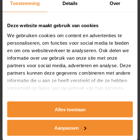
Toestemming
Details
Over
en koopdatum) binnen een postcodegebied. Dit
inclusief een jaar lang gratis updates van nieuwe
koopsommen.
Deze website maakt gebruik van cookies
We gebruiken cookies om content en advertenties te
personaliseren, om functies voor social media te bieden
Bekijk product
en om ons websiteverkeer te analyseren. Ook delen we
informatie over uw gebruik van onze site met onze
Direct leverbaar
partners voor social media, adverteren en analyse. Deze
partners kunnen deze gegevens combineren met andere
informatie die u aan ze heeft verstrekt of die ze hebben
verzameld op basis van uw gebruik van hun services.
Kadastrale kaart pakket
Alleen globale ligging perceel
Alles toestaan
Een uitgebreid overzicht van het perceel en
omliggende percelen met de kadastrale erfgrenzen,
dit inclusief de luchtfoto!
Aanpassen