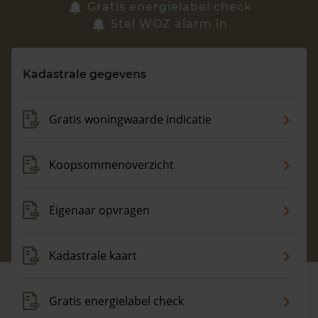
Zoek een woning
Gratis energielabel check
Stel WOZ alarm in
Vragen? Neem contact met ons op
Kadastrale gegevens
088 220 4200
Maandag t/m vrijdag - 08:00 -18:00
Gratis woningwaarde indicatie
Koopsommenoverzicht
Eigenaar opvragen
Kadastrale kaart
Gratis energielabel check