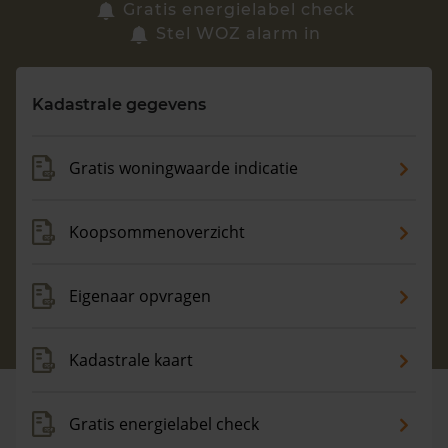
Zoek een woning
Gratis energielabel check
Stel WOZ alarm in
Vragen? Neem contact met ons op
Kadastrale gegevens
088 220 4200
Maandag t/m vrijdag - 08:00 -18:00
Gratis woningwaarde indicatie
Koopsommenoverzicht
Eigenaar opvragen
Kadastrale kaart
Gratis energielabel check