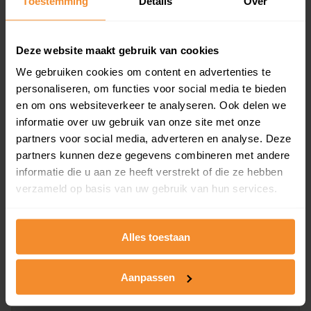
Toestemming
Details
Over
en koopdatum) binnen een postcodegebied. Dit
inclusief een jaar lang gratis updates van nieuwe
koopsommen.
Deze website maakt gebruik van cookies
We gebruiken cookies om content en advertenties te
personaliseren, om functies voor social media te bieden
en om ons websiteverkeer te analyseren. Ook delen we
Bekijk product
informatie over uw gebruik van onze site met onze
partners voor social media, adverteren en analyse. Deze
Direct leverbaar
partners kunnen deze gegevens combineren met andere
informatie die u aan ze heeft verstrekt of die ze hebben
verzameld op basis van uw gebruik van hun services.
Kadastrale kaart pakket
Alleen globale ligging perceel
Alles toestaan
Een uitgebreid overzicht van het perceel en
omliggende percelen met de kadastrale erfgrenzen,
Aanpassen
dit inclusief de luchtfoto!