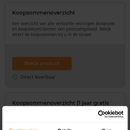
Koopsommenoverzicht
Een overzicht van alle verkochte woningen (koopsom
en koopdatum) binnen een postcodegebied. Bekijk
direct de koopsommen bij u in de straat!
Bekijk product
Direct leverbaar
Koopsommenoverzicht (1 jaar gratis
updates)
Inclusief 1 jaar gratis updates
Een overzicht van alle verkochte woningen (koopsom