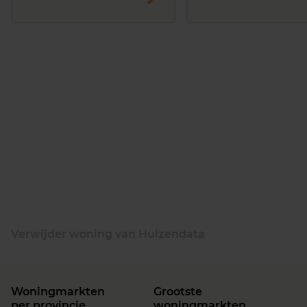
Verwijder woning van Huizendata
Woningmarkten
Grootste
per provincie
woningmarkten