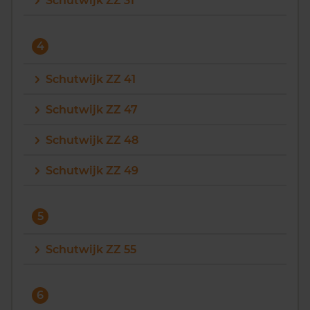
Schutwijk ZZ 31
Vragen? Neem contact met ons op
4
088 220 4200
Maandag t/m vrijdag - 08:00 -18:00
Schutwijk ZZ 41
Schutwijk ZZ 47
Schutwijk ZZ 48
Schutwijk ZZ 49
5
Schutwijk ZZ 55
6