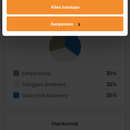
Alles toestaan
Type huishoudens
Aanpassen
Eénpersoons
30%
Stel (geen kinderen)
35%
Gezin (met kinderen)
35%
Herkomst