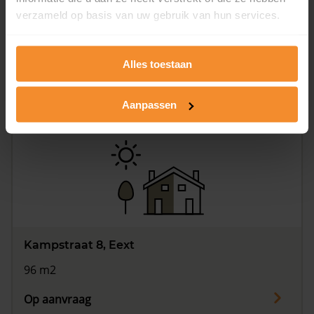
verzameld op basis van uw gebruik van hun services.
Kampstraat 6, Eext
165 m2
Alles toestaan
Op aanvraag
Aanpassen
Kampstraat 8, Eext
96 m2
Op aanvraag