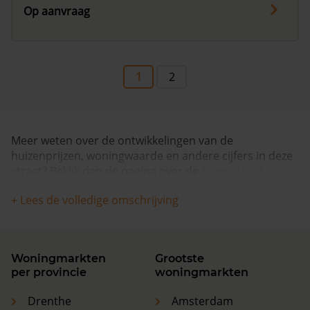
Op aanvraag
1
2
Meer weten over de ontwikkelingen van de
huizenprijzen, woningwaarde en andere cijfers in deze
straat? Bekijk dan de pagina over de
Kampstraat
.
+ Lees de volledige omschrijving
Woningmarkten
Grootste
per provincie
woningmarkten
Drenthe
Amsterdam