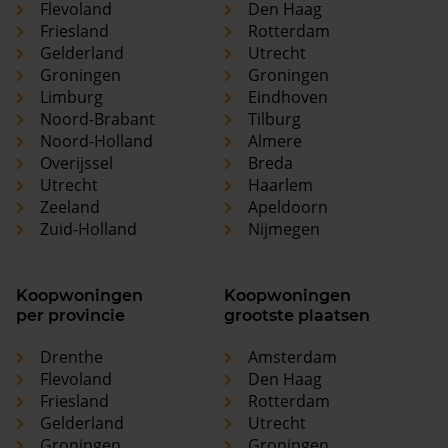
Flevoland
Den Haag
Friesland
Rotterdam
Gelderland
Utrecht
Groningen
Groningen
Limburg
Eindhoven
Noord-Brabant
Tilburg
Noord-Holland
Almere
Overijssel
Breda
Utrecht
Haarlem
Zeeland
Apeldoorn
Zuid-Holland
Nijmegen
Koopwoningen
Koopwoningen
per provincie
grootste plaatsen
Drenthe
Amsterdam
Flevoland
Den Haag
Friesland
Rotterdam
Gelderland
Utrecht
Groningen
Groningen