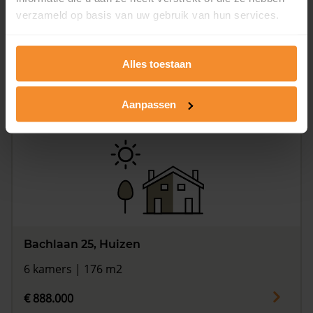
verzameld op basis van uw gebruik van hun services.
Bachlaan 23, Huizen
221 m2
Alles toestaan
Op aanvraag
Aanpassen
Bachlaan 25, Huizen
6 kamers | 176 m2
€ 888.000