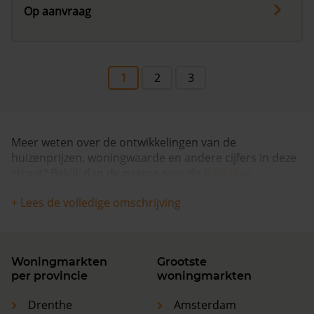
Op aanvraag
1
2
3
Meer weten over de ontwikkelingen van de
huizenprijzen, woningwaarde en andere cijfers in deze
straat? Bekijk dan de pagina over de
Bachlaan
.
+ Lees de volledige omschrijving
Woningmarkten
Grootste
per provincie
woningmarkten
Drenthe
Amsterdam