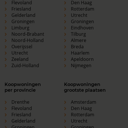
Flevoland
Den Haag
Friesland
Rotterdam
Gelderland
Utrecht
Groningen
Groningen
Limburg
Eindhoven
Noord-Brabant
Tilburg
Noord-Holland
Almere
Overijssel
Breda
Utrecht
Haarlem
Zeeland
Apeldoorn
Zuid-Holland
Nijmegen
Koopwoningen
Koopwoningen
per provincie
grootste plaatsen
Drenthe
Amsterdam
Flevoland
Den Haag
Friesland
Rotterdam
Gelderland
Utrecht
Groningen
Groningen