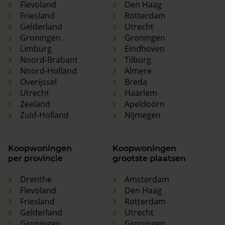
Flevoland
Den Haag
Friesland
Rotterdam
Gelderland
Utrecht
Groningen
Groningen
Limburg
Eindhoven
Noord-Brabant
Tilburg
Noord-Holland
Almere
Overijssel
Breda
Utrecht
Haarlem
Zeeland
Apeldoorn
Zuid-Holland
Nijmegen
Koopwoningen
Koopwoningen
per provincie
grootste plaatsen
Drenthe
Amsterdam
Flevoland
Den Haag
Friesland
Rotterdam
Gelderland
Utrecht
Groningen
Groningen