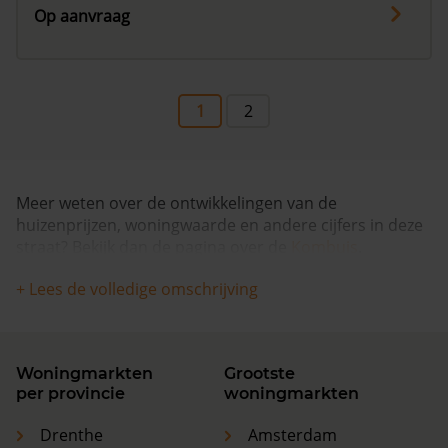
Op aanvraag
1
2
Meer weten over de ontwikkelingen van de
huizenprijzen, woningwaarde en andere cijfers in deze
straat? Bekijk dan de pagina over de
Kombuis
.
+ Lees de volledige omschrijving
Woningmarkten
Grootste
per provincie
woningmarkten
Drenthe
Amsterdam