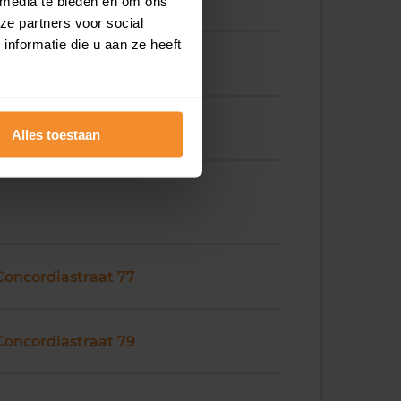
 media te bieden en om ons
ze partners voor social
nformatie die u aan ze heeft
Concordiastraat 67
Concordiastraat 69
Alles toestaan
Concordiastraat 77
Concordiastraat 79