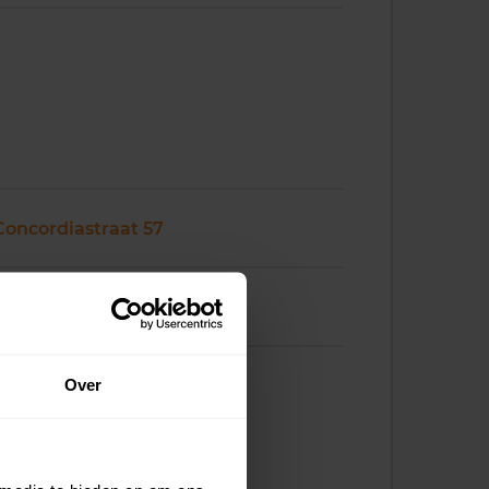
Concordiastraat 57
Concordiastraat 59
Over