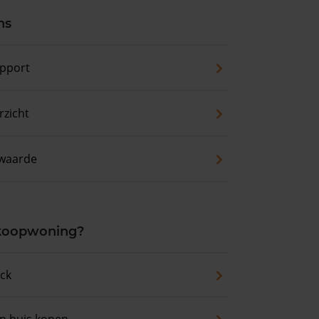
ns
pport
zicht
waarde
 koopwoning?
eck