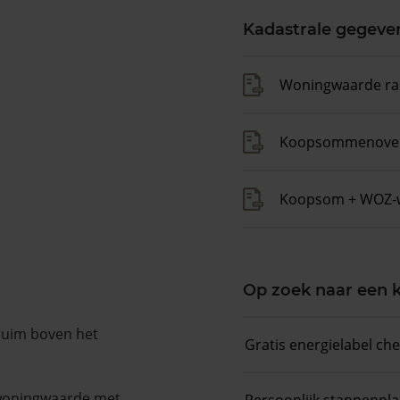
Kadastrale gegeve
Woningwaarde ra
Koopsommenover
Koopsom + WOZ-
Op zoek naar een
 ruim boven het
Gratis energielabel ch
 woningwaarde met