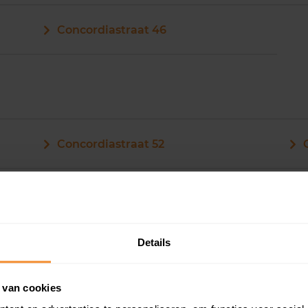
Concordiastraat 46
Concordiastraat 52
Concordiastraat 53
Details
Concordiastraat 55
 van cookies