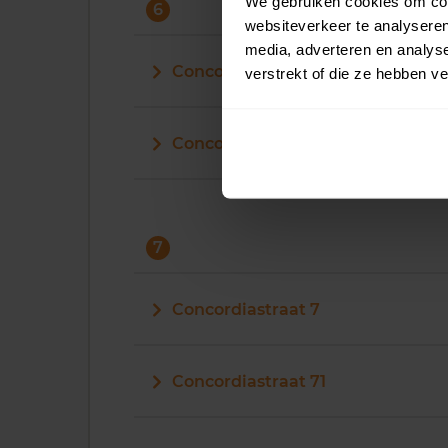
We gebruiken cookies om cont
6
websiteverkeer te analyseren
media, adverteren en analys
Concordiastraat 6
verstrekt of die ze hebben v
Concordiastraat 61
7
Concordiastraat 7
Concordiastraat 71