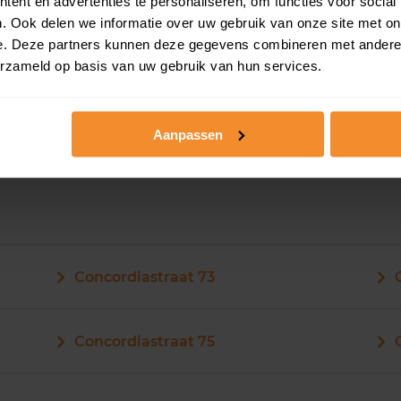
ent en advertenties te personaliseren, om functies voor social
. Ook delen we informatie over uw gebruik van onze site met on
e. Deze partners kunnen deze gegevens combineren met andere i
Concordiastraat 63
erzameld op basis van uw gebruik van hun services.
Concordiastraat 65
Aanpassen
Concordiastraat 73
Concordiastraat 75