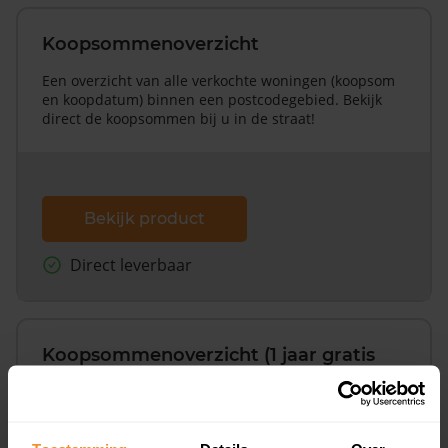
Koopsommenoverzicht
Een overzicht van alle verkochte woningen (koopsom
en koopdatum) binnen een postcodegebied. Bekijk
direct de koopsommen bij u in de straat!
Bekijk product
Direct leverbaar
Koopsommenoverzicht (1 jaar gratis
updates)
Inclusief 1 jaar gratis updates
Een overzicht van alle verkochte woningen (koopsom