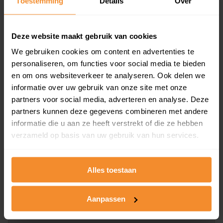
Toestemming
Details
Over
en koopdatum) binnen een postcodegebied. Dit
inclusief een jaar lang gratis updates van nieuwe
koopsommen.
Deze website maakt gebruik van cookies
We gebruiken cookies om content en advertenties te
personaliseren, om functies voor social media te bieden
en om ons websiteverkeer te analyseren. Ook delen we
Bekijk product
informatie over uw gebruik van onze site met onze
partners voor social media, adverteren en analyse. Deze
Direct leverbaar
partners kunnen deze gegevens combineren met andere
informatie die u aan ze heeft verstrekt of die ze hebben
verzameld op basis van uw gebruik van hun services.
Kadastrale kaart pakket
Alleen globale ligging perceel
Alles toestaan
Een uitgebreid overzicht van het perceel en
omliggende percelen met de kadastrale erfgrenzen,
Aanpassen
dit inclusief de luchtfoto!