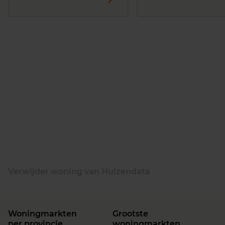
Verwijder woning van Huizendata
Woningmarkten
Grootste
per provincie
woningmarkten