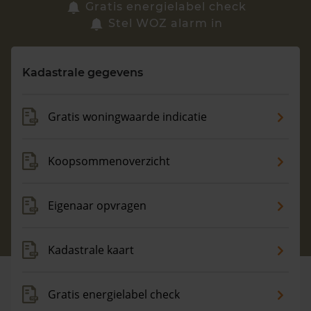
Zoek een woning
Gratis energielabel check
Stel WOZ alarm in
Vragen? Neem contact met ons op
Kadastrale gegevens
088 220 4200
Maandag t/m vrijdag - 08:00 -18:00
Gratis woningwaarde indicatie
Koopsommenoverzicht
Eigenaar opvragen
Kadastrale kaart
Gratis energielabel check